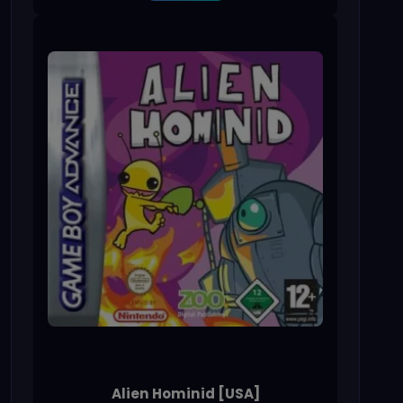
Alien Hominid [USA]