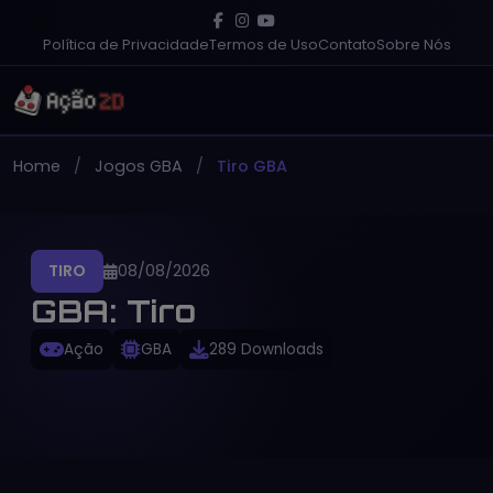
Política de Privacidade
Termos de Uso
Contato
Sobre Nós
Home
Jogos GBA
Tiro GBA
TIRO
08/08/2026
GBA: Tiro
Ação
GBA
289 Downloads
PT-BR
Gratuito