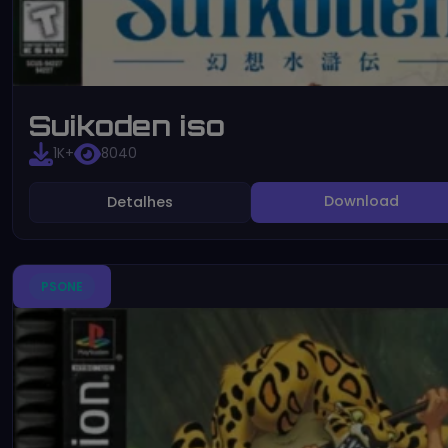
Suikoden iso
1K+
8040
Download
Detalhes
PSONE