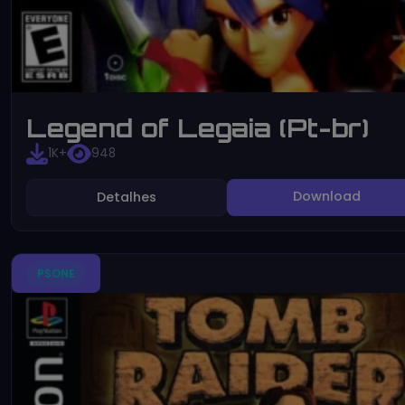
Legend of Legaia (Pt-br)
1K+
948
Download
Detalhes
PSONE