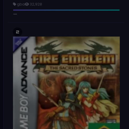
gba
32,928
2