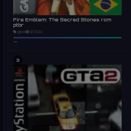
Fire Emblem: The Sacred Stones rom
ptbr
gba
27,622
3