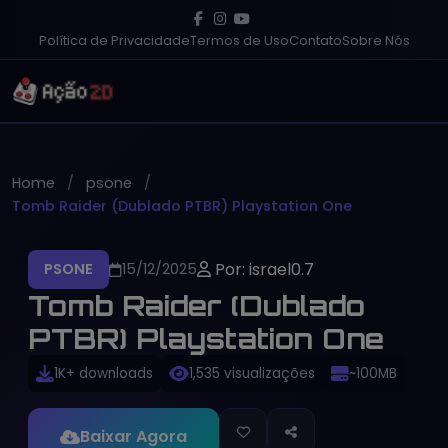
Política de Privacidade
Termos de Uso
Contato
Sobre Nós
Home
psone
Tomb Raider (Dublado PTBR) Playstation One
Por: israel0.7
PSONE
15/12/2025
Tomb Raider (Dublado
PTBR) Playstation One
1K+ downloads
1,535 visualizações
~100MB
Baixar Agora