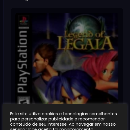
Este site utiliza cookies e tecnologias semelhantes
para personalizar publicidade e recomendar
Legend of Legaia (Pt-br)
conteúdo de seu interesse. Ao navegar em nosso
~100MB
1K+
serviço você aceita tal monitoramento.