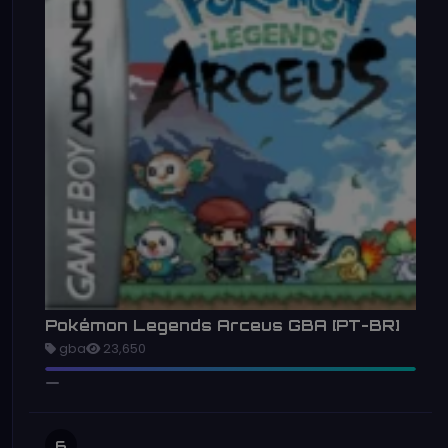
Pokémon Legends Arceus GBA [PT-BR]
gba
23,650
6