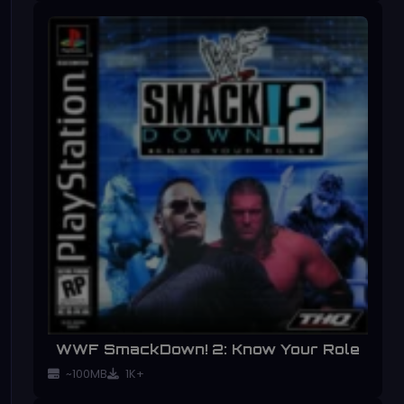
WWF SmackDown! 2: Know Your Role
~100MB
1K+