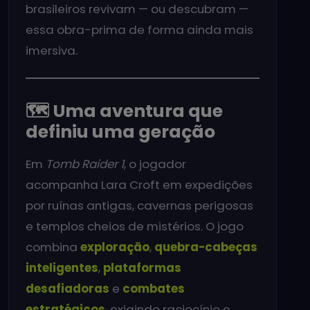
brasileiros revivam — ou descubram —
essa obra-prima de forma ainda mais
imersiva.
🗺️ Uma aventura que
definiu uma geração
Em
Tomb Raider 1
, o jogador
acompanha Lara Croft em expedições
por ruínas antigas, cavernas perigosas
e templos cheios de mistérios. O jogo
combina
exploração
,
quebra-cabeças
inteligentes
,
plataformas
desafiadoras
e
combates
estratégicos
, exigindo raciocínio e