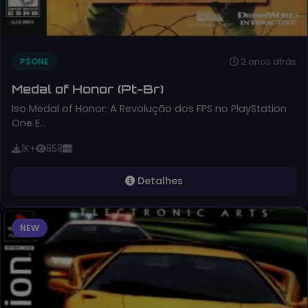
2 anos atrás
PSONE
Medal of Honor (Pt-Br)
Iso Medal of Honor: A Revolução dos FPS no PlayStation
One E…
1K+
858
Detalhes
NEW