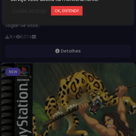
Suikoden iso
Cookie settings
OK, ENTENDI!
Suikoden – O RPG Clássico Que Todo Mundo Precisa
Jogar! Se você…
1K+
8,074
Detalhes
NEW