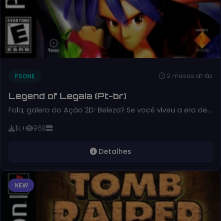
2 meses atrás
PSONE
Legend of Legaia (Pt-br)
Fala, galera do Ação 2D! Beleza? Se você viveu a era de…
1K+
968
Detalhes
NEW