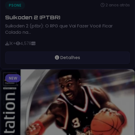
2 anos atrás
PSONE
Suikoden 2 (PTBR)
Suikoden 2 (ptbr): O RPG que Vai Fazer Você Ficar
Colado na…
1K+
4,578
Detalhes
NEW