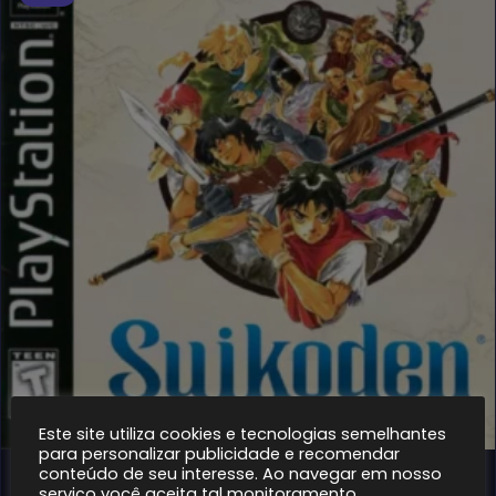
Este site utiliza cookies e tecnologias semelhantes
para personalizar publicidade e recomendar
conteúdo de seu interesse. Ao navegar em nosso
1 ano atrás
PSONE
serviço você aceita tal monitoramento.