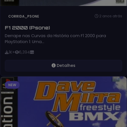
2 anos atrás
CORRIDA_PSONE
F1 2000 (Psone)
Derrape nas Curvas da História com F1 2000 para
PlayStation 1: Uma…
1K+
6,394
Detalhes
NEW