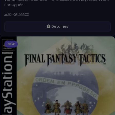
Português…
1K+
1,555
Detalhes
NEW