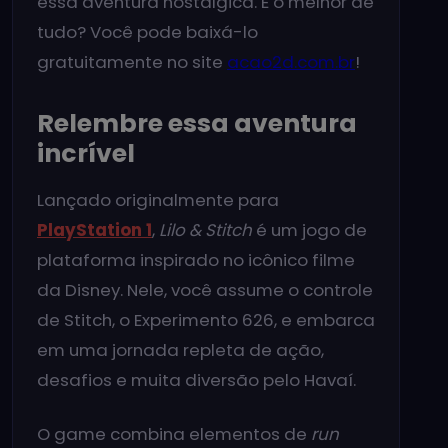
essa aventura nostálgica. E o melhor de
tudo? Você pode baixá-lo
gratuitamente no site
acao2d.com.br
!
Relembre essa aventura
incrível
Lançado originalmente para
PlayStation 1
,
Lilo & Stitch
é um jogo de
plataforma inspirado no icônico filme
da Disney. Nele, você assume o controle
de Stitch, o Experimento 626, e embarca
em uma jornada repleta de ação,
desafios e muita diversão pelo Havaí.
O game combina elementos de
run