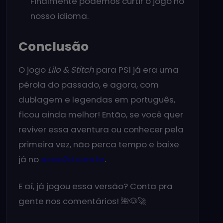
Finalmente podemos curtir o jogo no
nosso idioma.
Conclusão
O jogo
Lilo & Stitch
para PS1 já era uma
pérola do passado, e agora, com
dublagem e legendas em português,
ficou ainda melhor! Então, se você quer
reviver essa aventura ou conhecer pela
primeira vez, não perca tempo e baixe
já no
acao2d.com.br
.
E aí, já jogou essa versão? Conta pra
gente nos comentários! 🌺🐶🚀