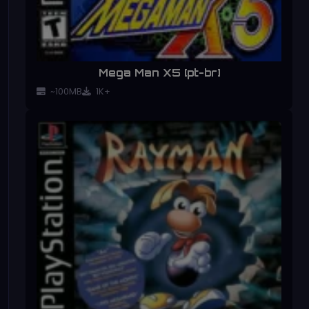
Mega Man X5 [pt-br]
~100MB
1K+