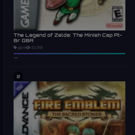
The Legend of Zelda: The Minish Cap Pt-
Br GBA
gba
32,918
2