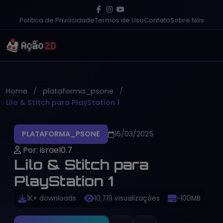
Política de Privacidade
Termos de Uso
Contato
Sobre Nós
Home
plataforma_psone
Lilo & Stitch para PlayStation 1
PLATAFORMA_PSONE
16/03/2025
Por: israel0.7
Lilo & Stitch para
PlayStation 1
1K+ downloads
10,719 visualizações
~100MB