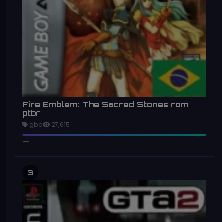
Fire Emblem: The Sacred Stones rom
ptbr
gba
27,615
3