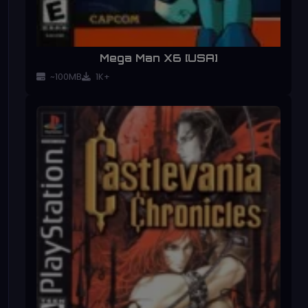
Mega Man X6 [USA]
~100MB
1K+