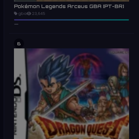
Pokémon Legends Arceus GBA [PT-BR]
gba
23,645
6