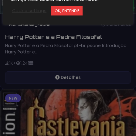
Cookie settings
OK, ENTENDI!
3 anos atrás
PLATAFORMA_PSONE
Harry Potter e a Pedra Filosofal
Harry Potter e a Pedra Filosofal pt-br psone Introdução
Harry Potter e…
1K+
1,241
Detalhes
NEW