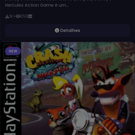
Hercules Action Game é um…
1K+
656
Detalhes
NEW