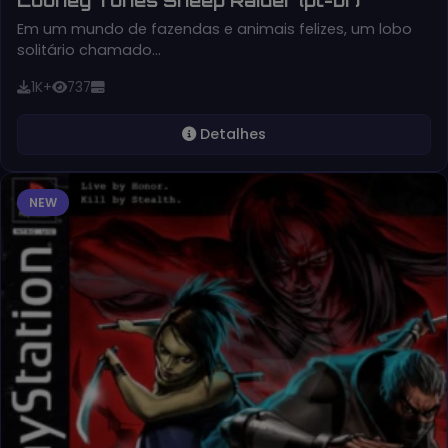
Looney Tunes Sheep Raider (pt-br)
Em um mundo de fazendas e animais felizes, um lobo
solitário chamado…
1K+
737
Detalhes
NEW