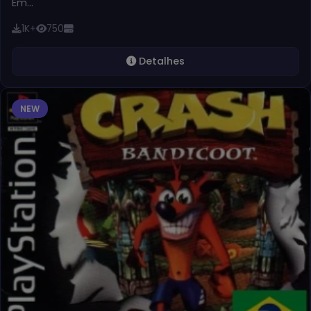
Em…
1K+
750
Detalhes
NEW