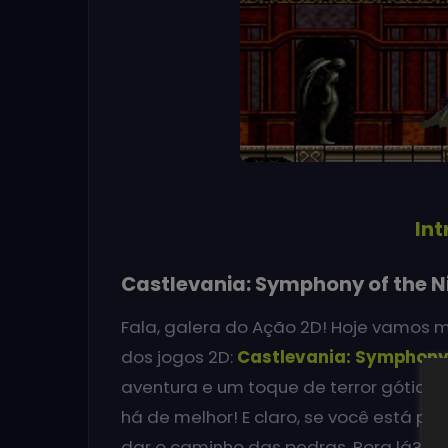
In
Castlevania: Symphony of the Ni
Fala, galera do Ação 2D! Hoje vamos 
dos jogos 2D:
Castlevania: Symphony 
aventura e um toque de terror gótico, 
há de melhor! E claro, se você está p
dar o caminho das pedras. Bora lá?