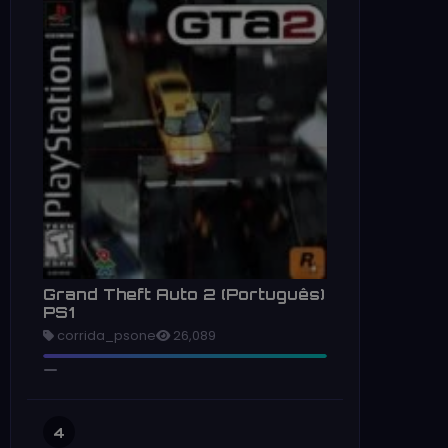
Grand Theft Auto 2 (Português)
PS1
corrida_psone
26,089
4