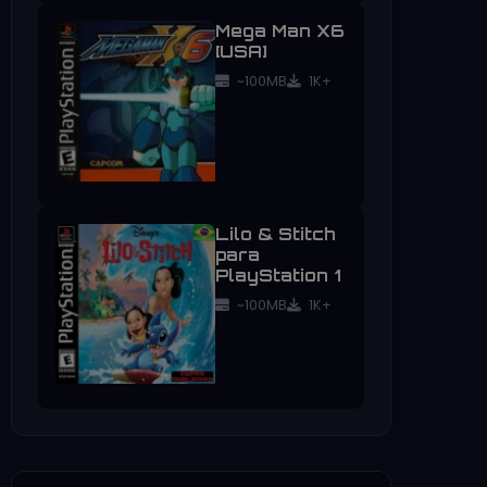
Mega Man X6
[USA]
~100MB
1K+
Lilo & Stitch
para
PlayStation 1
~100MB
1K+