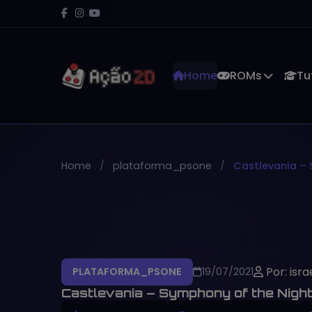
Home
ROMs
Tu
Home
plataforma_psone
Castlevania – 
Por: isra
PLATAFORMA_PSONE
19/07/2021
Castlevania – Symphony of the Night