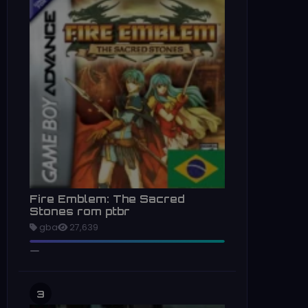
Fire Emblem: The Sacred
Stones rom ptbr
gba
27,639
3