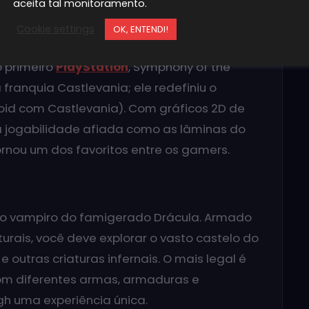
aceita tal monitoramento.
Cookie settings
OK, ENTENDI!
 primeiro
PlayStation
, Symphony of the
 franquia Castlevania; ele redefiniu o
oid com Castlevania). Com gráficos 2D de
uma jogabilidade afiada como as lâminas do
rnou um dos favoritos entre os gamers.
lho vampiro do famigerado Drácula. Armado
rais, você deve explorar o vasto castelo do
 outras criaturas infernais. O mais legal é
om diferentes armas, armaduras e
gh uma experiência única.