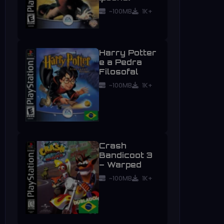
~100MB
1K+
Harry Potter
e a Pedra
Filosofal
~100MB
1K+
Crash
Bandicoot 3
– Warped
~100MB
1K+