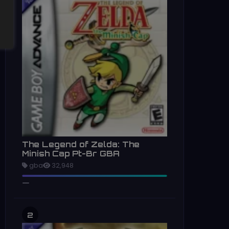
The Legend of Zelda: The
Minish Cap Pt-Br GBA
gba
32,948
2