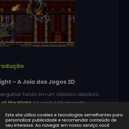
trodução
ght – A Joia dos Jogos 2D
mergulhar fundo em um clássico absoluto
of the Night
. Se você é fã de ação,
então se prepare, porque este jogo é o que
Este site utiliza cookies e tecnologias semelhantes para
rocurando a versão
rom pt-br
, a gente vai te
personalizar publicidade e recomendar conteúdo de
seu interesse. Ao navegar em nosso serviço você