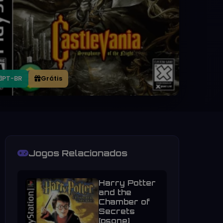
PT-BR
Grátis
Jogos Relacionados
Harry Potter
and the
Chamber of
Secrets
[psone]