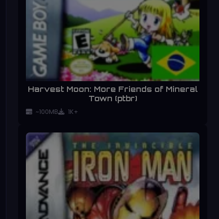
Harvest Moon: More Friends of Mineral
Town (ptbr)
~100MB
1K+