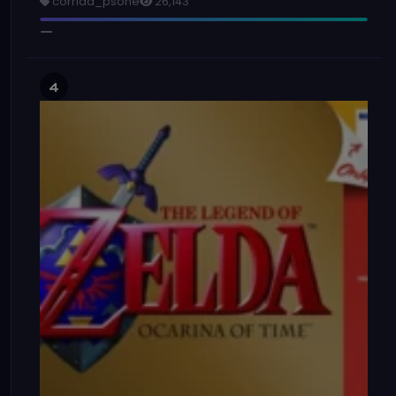
corrida_psone
26,143
4