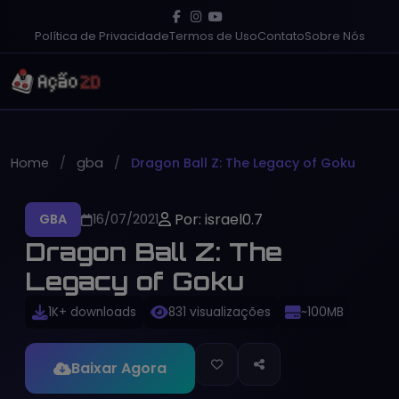
Política de Privacidade
Termos de Uso
Contato
Sobre Nós
Home
gba
Dragon Ball Z: The Legacy of Goku
Por: israel0.7
GBA
16/07/2021
Dragon Ball Z: The
Legacy of Goku
1K+ downloads
831 visualizações
~100MB
Baixar Agora