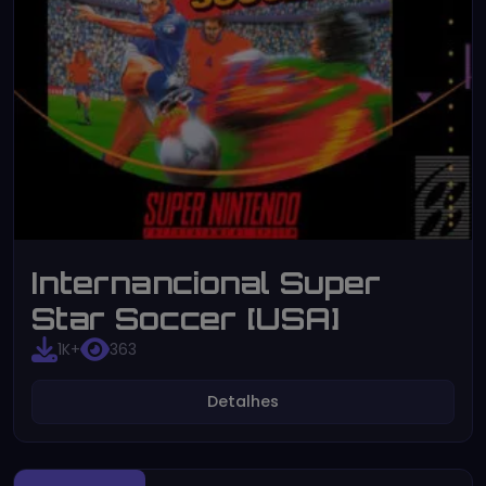
Internancional Super
Star Soccer [USA]
1K+
363
Detalhes