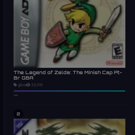
The Legend of Zelda: The Minish Cap Pt-
Br GBA
gba
33,016
2