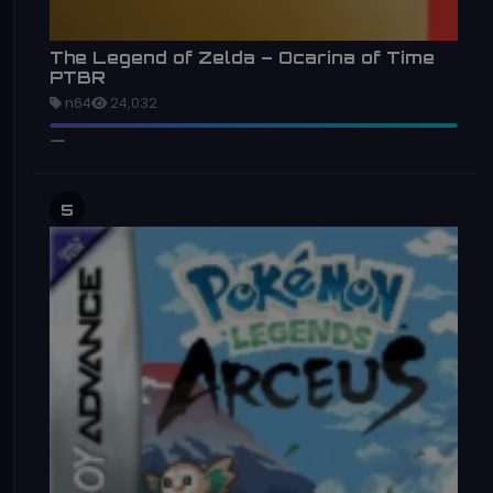
The Legend of Zelda – Ocarina of Time
PTBR
n64
24,032
5