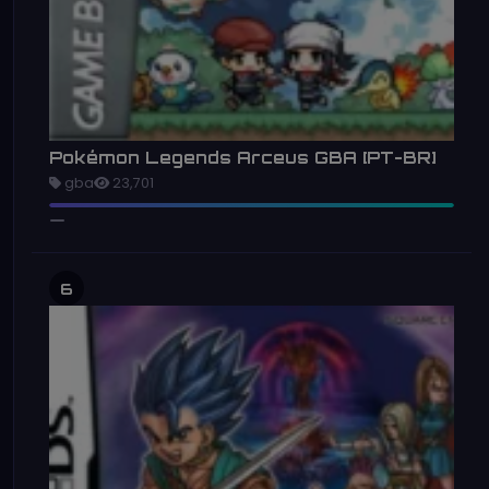
Pokémon Legends Arceus GBA [PT-BR]
gba
23,701
6