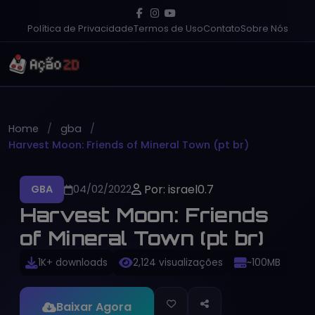
Política de Privacidade
Termos de Uso
Contato
Sobre Nós
Home
gba
Harvest Moon: Friends of Mineral Town (pt br)
Por: israel0.7
GBA
04/02/2022
Harvest Moon: Friends
of Mineral Town (pt br)
1K+ downloads
2,124 visualizações
~100MB
Baixar Agora