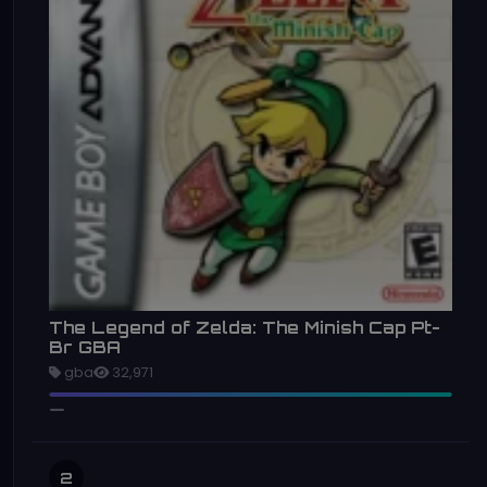
The Legend of Zelda: The Minish Cap Pt-
Br GBA
gba
32,971
2