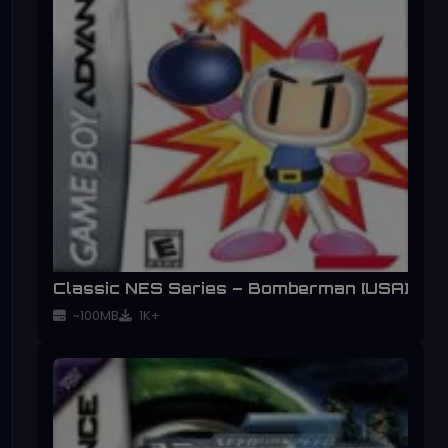
Classic NES Series – Bomberman [USA]
~100MB
1K+