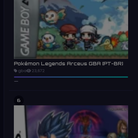
Pokémon Legends Arceus GBA [PT-BR]
gba
23,672
6