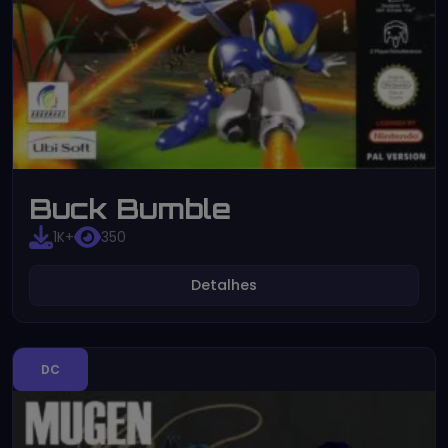
Buck Bumble
1K+
350
Detalhes
DC