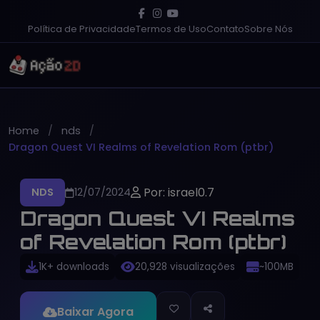
Política de Privacidade
Termos de Uso
Contato
Sobre Nós
Home
nds
Dragon Quest VI Realms of Revelation Rom (ptbr)
Por: israel0.7
NDS
12/07/2024
Dragon Quest VI Realms
of Revelation Rom (ptbr)
1K+ downloads
20,928 visualizações
~100MB
Baixar Agora