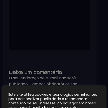
Deixe um comentário
O seu endereço de e-mail não será
publicado.
Campos obrigatórios são
marcados com
*
Este site utiliza cookies e tecnologias semelhantes
Comentário
*
para personalizar publicidade e recomendar
conteúdo de seu interesse. Ao navegar em nosso
serviço você aceita tal monitoramento.