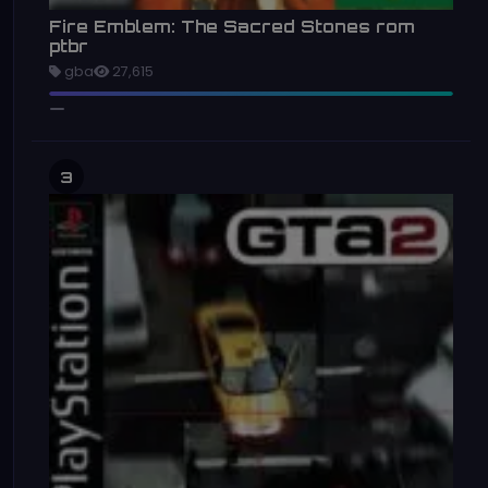
Fire Emblem: The Sacred Stones rom
ptbr
gba
27,615
3