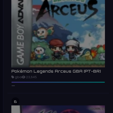
Pokémon Legends Arceus GBA [PT-BR]
gba
23,645
6