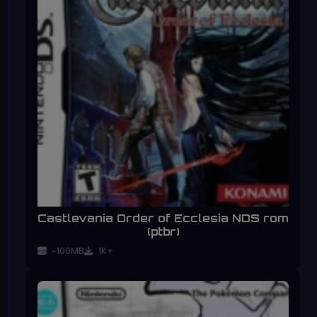
Castlevania Order of Ecclesia NDS rom
(ptbr)
~100MB
1K+