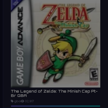
The Legend of Zelda: The Minish Cap Pt-
Br GBA
gba
32,917