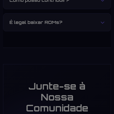
Como posso contribuir?
segurança dos nossos usuários acima de tudo.
Você pode ajudar compartilhando o site,
sugerindo jogos ou reportando problemas.
É legal baixar ROMs?
Entre em contato pelo nosso email:
acao2d@gmail.com
Operamos sob a doutrina de "fair use".
Recomendamos baixar apenas jogos que você
possui fisicamente, para fins de backup
pessoal.
Junte-se à
Nossa
Comunidade