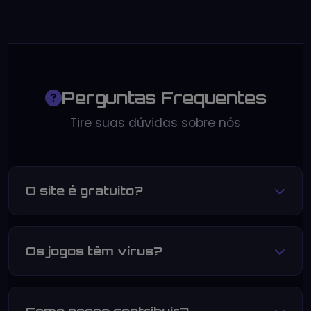
Perguntas Frequentes
Tire suas dúvidas sobre nós
O site é gratuito?
Sim! Todo o conteúdo do Ação 2D é 100%
gratuito. Acreditamos que os jogos retro
Os jogos têm vírus?
devem ser acessíveis a todos os fãs.
Não. Todos os arquivos são verificados com
antivírus antes do upload. Priorizamos a