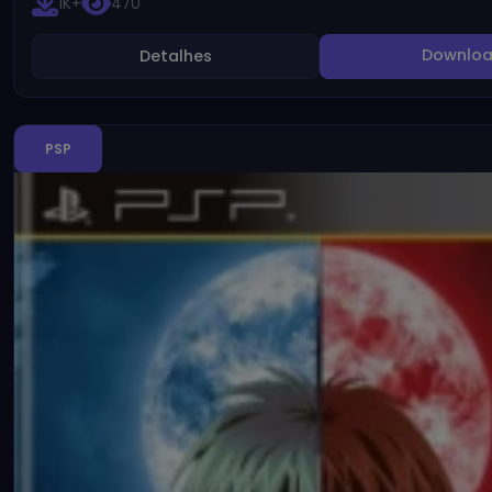
1K+
470
Downlo
Detalhes
PSP