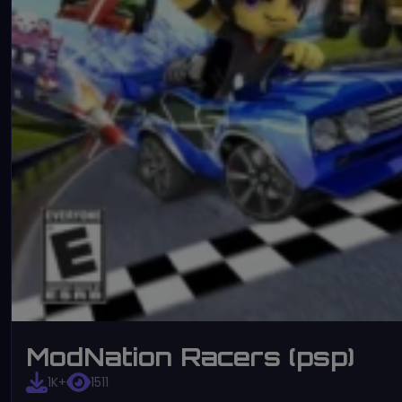
ModNation Racers (psp)
1K+
1511