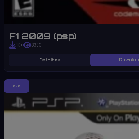
F1 2009 (psp)
1K+
8330
Downlo
Detalhes
PSP