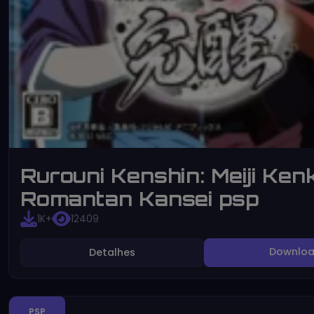
Rurouni Kenshin: Meiji Ken
Romantan Kansei psp
1K+
12409
Downlo
Detalhes
PSP