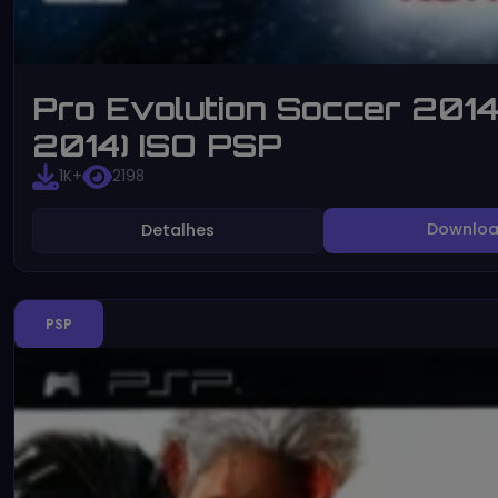
Pro Evolution Soccer 201
2014) ISO PSP
1K+
2198
Downlo
Detalhes
PSP