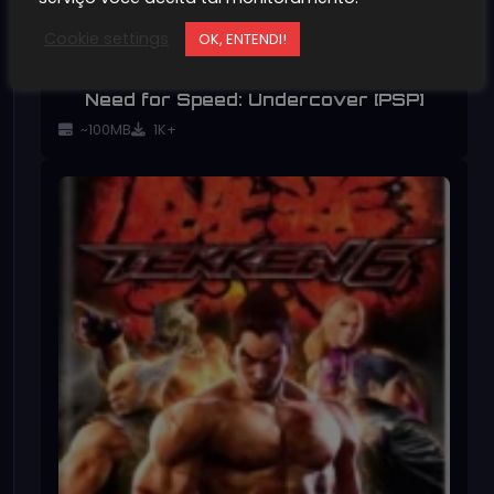
Cookie settings
OK, ENTENDI!
Need for Speed: Undercover [PSP]
~100MB
1K+