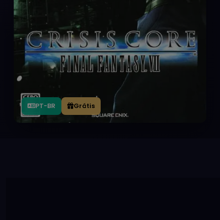
PT-BR
Grátis