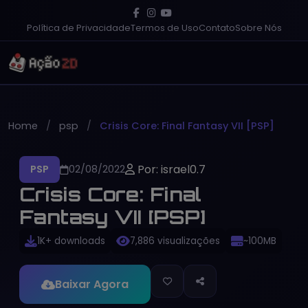
Política de Privacidade
Termos de Uso
Contato
Sobre Nós
Home
psp
Crisis Core: Final Fantasy VII [PSP]
Por: israel0.7
PSP
02/08/2022
Crisis Core: Final
Fantasy VII [PSP]
1K+ downloads
7,886 visualizações
~100MB
Baixar Agora