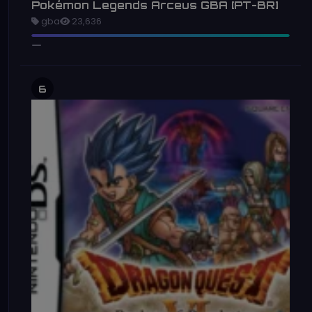
Pokémon Legends Arceus GBA [PT-BR]
gba
23,636
6