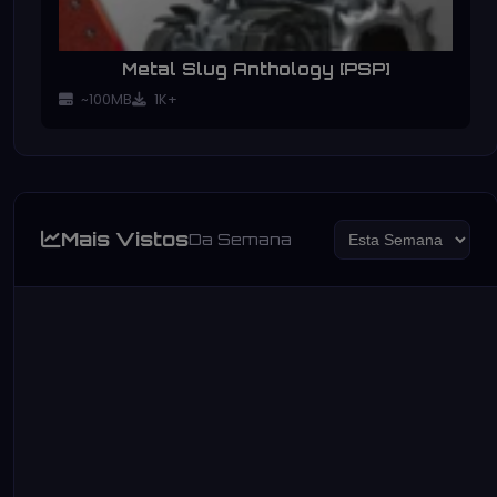
Metal Slug Anthology [PSP]
~100MB
1K+
Mais Vistos
Da Semana