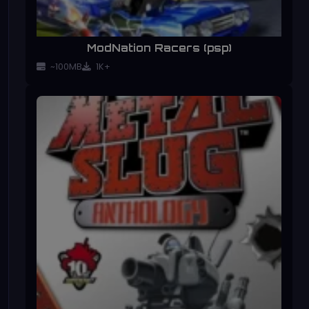
ModNation Racers (psp)
~100MB
1K+