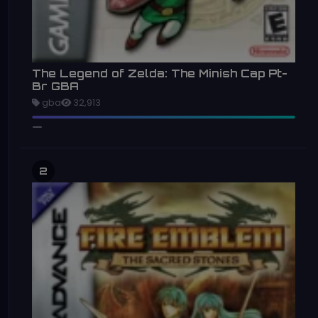
The Legend of Zelda: The Minish Cap Pt-
Br GBA
gba
32,913
2