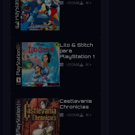
~100MB
1K+
Lilo & Stitch
para
PlayStation 1
~100MB
1K+
Castlevania
Chronicles
~100MB
1K+