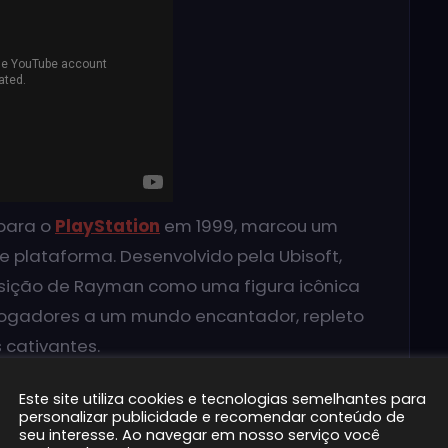
 para o
PlayStation
em 1999, marcou um
de plataforma. Desenvolvido pela Ubisoft,
posição de Rayman como uma figura icônica
 jogadores a um mundo encantador, repleto
 cativantes.
Este site utiliza cookies e tecnologias semelhantes para
personalizar publicidade e recomendar conteúdo de
seu interesse. Ao navegar em nosso serviço você