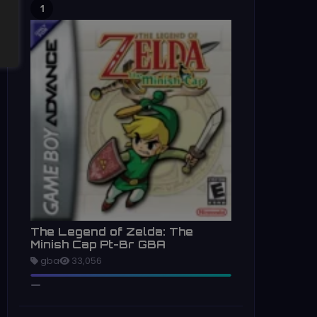
1
The Legend of Zelda: The
Minish Cap Pt-Br GBA
gba
33,056