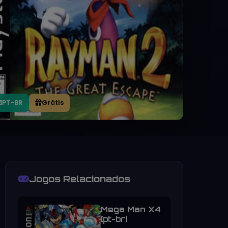
PT-BR
Grátis
Jogos Relacionados
Mega Man X4
[pt-br]