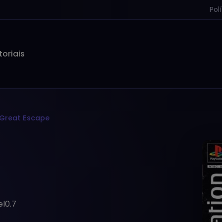
Pol
toriais
 Great Escape
el0.7