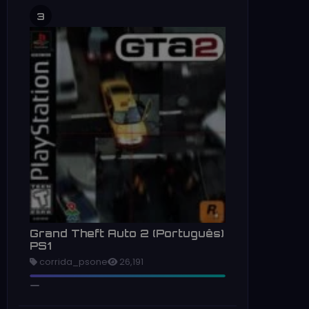
3
Grand Theft Auto 2 (Português)
PS1
corrida_psone
26,191