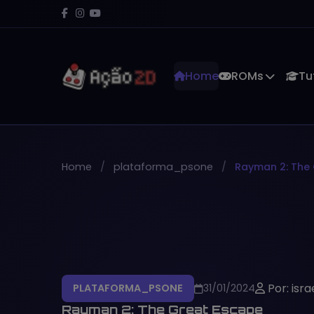
Home
ROMs
Tu
Home
plataforma_psone
Rayman 2: The
Por: isra
PLATAFORMA_PSONE
31/01/2024
Rayman 2: The Great Escape