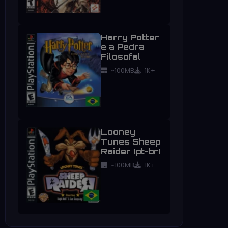
Harry Potter
e a Pedra
Filosofal
~100MB
1K+
Looney
Tunes Sheep
Raider (pt-br)
~100MB
1K+