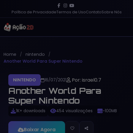
Política de Privacidade
Termos de Uso
Contato
Sobre Nós
Home
nintendo
Another World Para Super Nintendo
Por: israel0.7
NINTENDO
16/07/2021
Another World Para
Super Nintendo
1K+ downloads
454 visualizações
~100MB
Baixar Agora