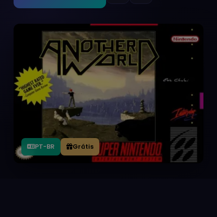
PT-BR
Grátis