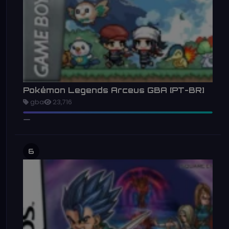
Pokémon Legends Arceus GBA [PT-BR]
gba
23,716
6