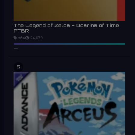
The Legend of Zelda – Ocarina of Time
PTBR
n64
24,070
5