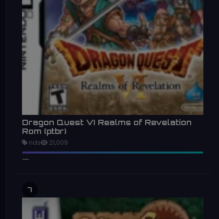
Dragon Quest VI Realms of Revelation
Rom (ptbr)
nds
21,009
7