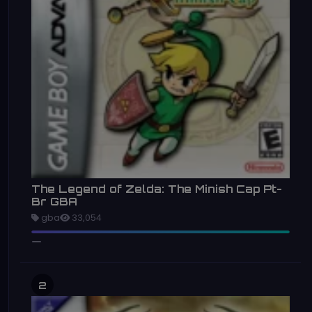
The Legend of Zelda: The Minish Cap Pt-
Br GBA
gba
33,054
2