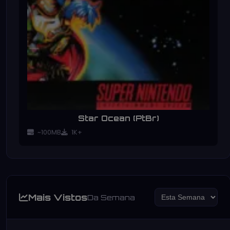
Star Ocean (PtBr)
~100MB
1K+
Mais Vistos
Da Semana