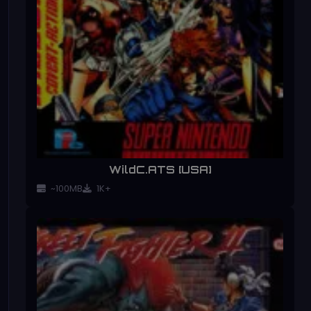
WildC.ATS [USA]
~100MB
1K+