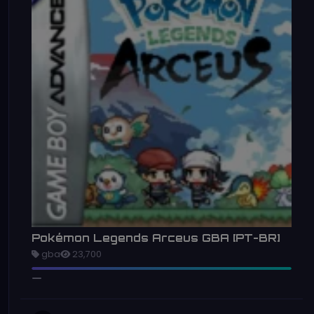
Pokémon Legends Arceus GBA [PT-BR]
gba
23,700