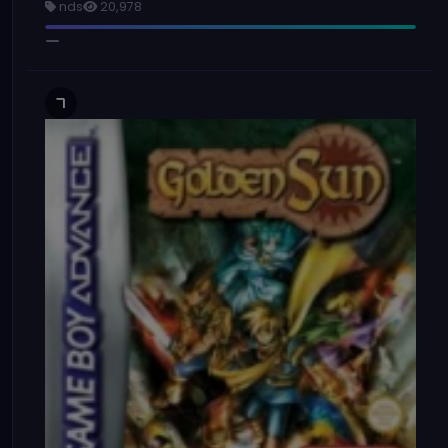
nds
20,978
7