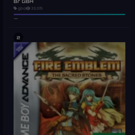
Br GBA
gba
33,015
2