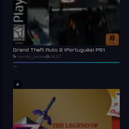
Grand Theft Auto 2 (Português) PS1
corrida_psone
26,137
4