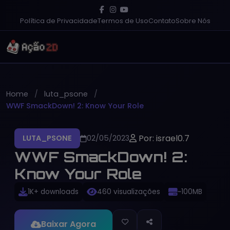
Política de Privacidade
Termos de Uso
Contato
Sobre Nós
Home
luta_psone
WWF SmackDown! 2: Know Your Role
Por: israel0.7
LUTA_PSONE
02/05/2023
WWF SmackDown! 2:
Know Your Role
1K+ downloads
460 visualizações
~100MB
Baixar Agora