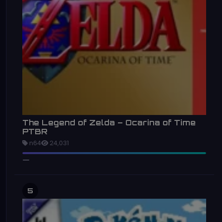
The Legend of Zelda – Ocarina of Time
PTBR
n64
24,031
5