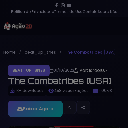
Política de Privacidade
Termos de Uso
Contato
Sobre Nós
Home
beat_up_snes
The Combatribes [USA]
Por: israel0.7
BEAT_UP_SNES
01/10/2022
The Combatribes [USA]
1K+ downloads
458 visualizações
~100MB
Baixar Agora