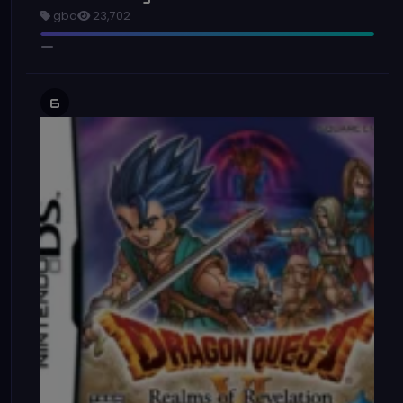
gba
23,702
6