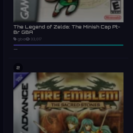
The Legend of Zelda: The Minish Cap Pt-
Br GBA
gba
33,017
2