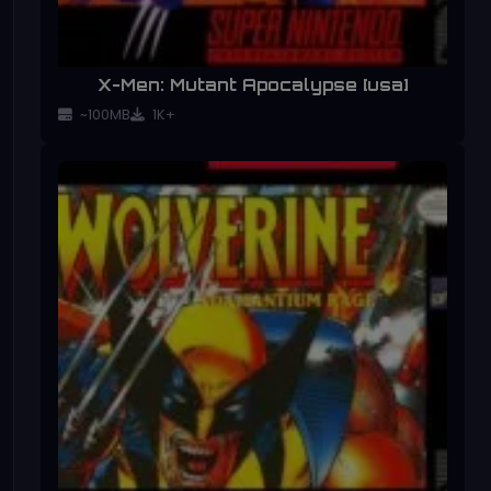
X-Men: Mutant Apocalypse [usa]
~100MB
1K+