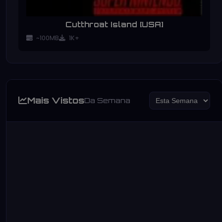
Cutthroat Island [USA]
~100MB
1K+
Mais Vistos
Da Semana