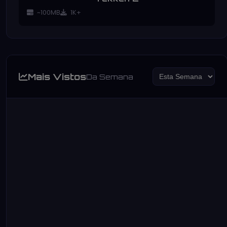
~100MB
1K+
Mais Vistos
Da Semana