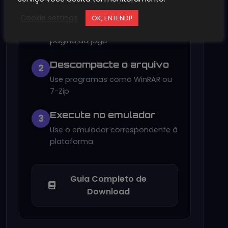
Clique no botão "Baixar"
1
Cookie settings
OK, ENTENDI!
Encontre o botão de download na
página do jogo
Descompacte o arquivo
2
Use programas como WinRAR ou
7-Zip
Execute no emulador
3
Use o emulador correspondente à
plataforma
Guia Completo de
Download