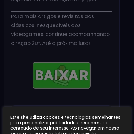
Para mais artigos e revisitas aos
clássicos inesquecíveis dos
videogames, continue acompanhando
o “Ação 2D”. Até a próxima luta!
Como Baixar Jogos
Este site utiliza cookies e tecnologias semelhantes
para personalizar publicidade e recomendar
no Ação 2D
conteúdo de seu interesse. Ao navegar em nosso
serviço você aceita tal monitoramento.