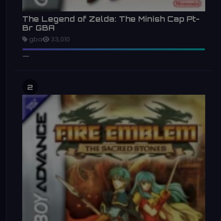
The Legend of Zelda: The Minish Cap Pt-
Br GBA
gba
33,010
2