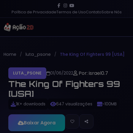
Política de Privacidade
Termos de Uso
Contato
Sobre Nós
Home
luta_psone
The King Of Fighters 99 [USA]
Por: israel0.7
LUTA_PSONE
01/06/2022
The King Of Fighters 99
[USA]
1K+ downloads
647 visualizações
~100MB
Baixar Agora