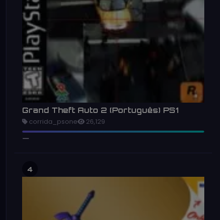
Grand Theft Auto 2 (Português) PS1
corrida_psone
26,129
4