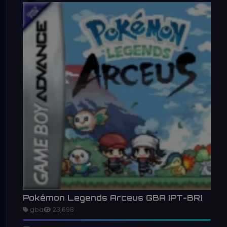
Pokémon Legends Arceus GBA [PT-BR]
gba
23,698