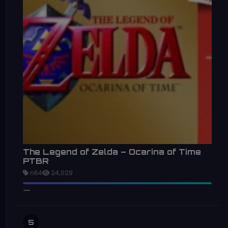
The Legend of Zelda – Ocarina of Time
PTBR
n64
24,029
5