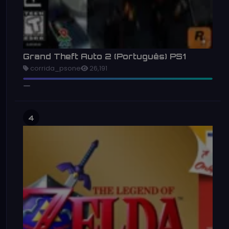
Grand Theft Auto 2 (Português) PS1
corrida_psone
26,191
4