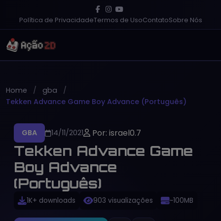
Política de Privacidade
Termos de Uso
Contato
Sobre Nós
Home
gba
Tekken Advance Game Boy Advance (Português)
Por: israel0.7
GBA
14/11/2021
Tekken Advance Game
Boy Advance
(Português)
1K+ downloads
903 visualizações
~100MB