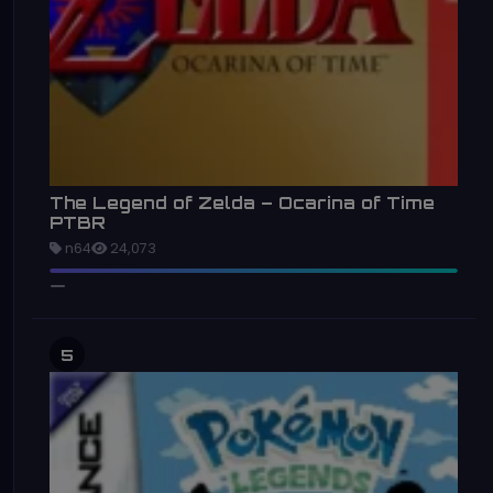
The Legend of Zelda – Ocarina of Time
PTBR
n64
24,073
5