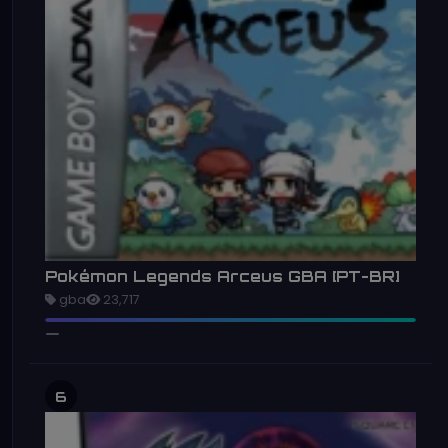
Pokémon Legends Arceus GBA [PT-BR]
gba
23,717
6