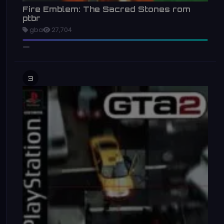
Fire Emblem: The Sacred Stones rom
ptbr
gba
27,704
3