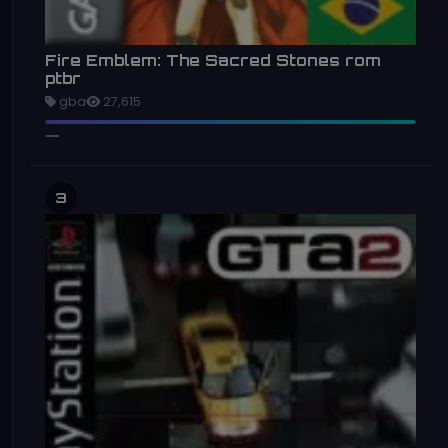
Fire Emblem: The Sacred Stones rom
ptbr
gba
27,615
3