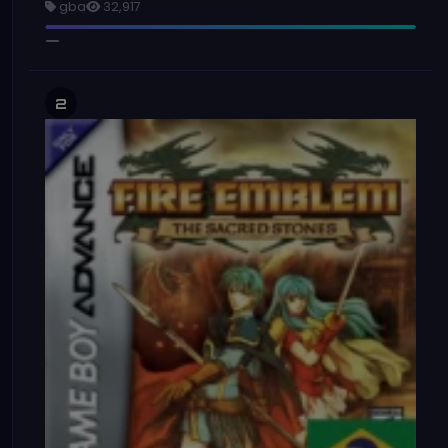
gba
32,917
2