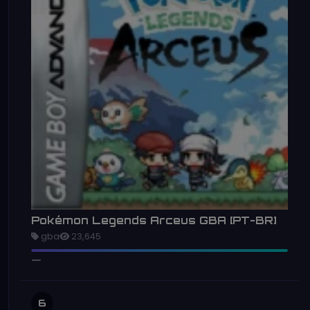
Pokémon Legends Arceus GBA [PT-BR]
gba
23,645
6