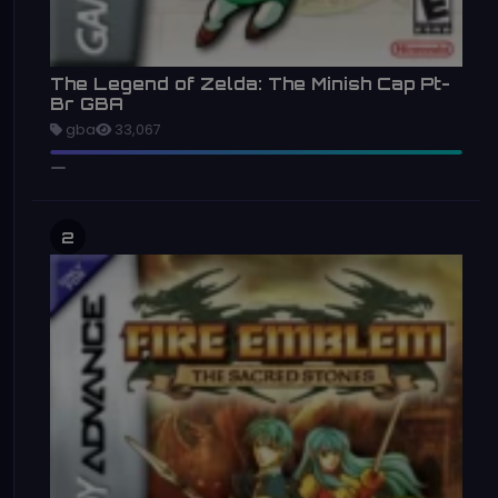
The Legend of Zelda: The Minish Cap Pt-
Br GBA
gba
33,067
2