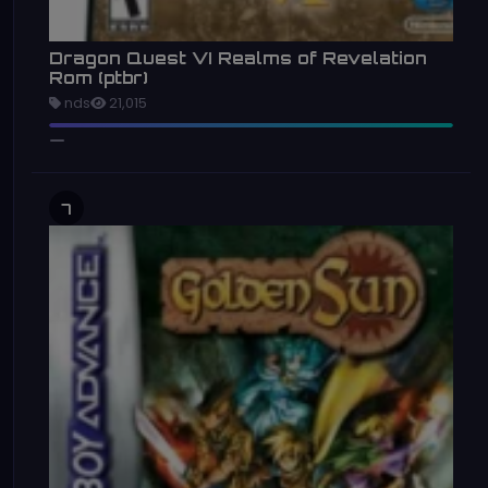
Dragon Quest VI Realms of Revelation
Rom (ptbr)
nds
21,015
7