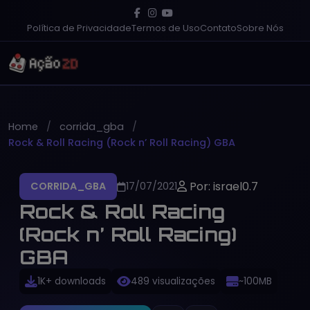
Política de Privacidade
Termos de Uso
Contato
Sobre Nós
Home
corrida_gba
Rock & Roll Racing (Rock n’ Roll Racing) GBA
Por: israel0.7
CORRIDA_GBA
17/07/2021
Rock & Roll Racing
(Rock n’ Roll Racing)
GBA
1K+ downloads
489 visualizações
~100MB