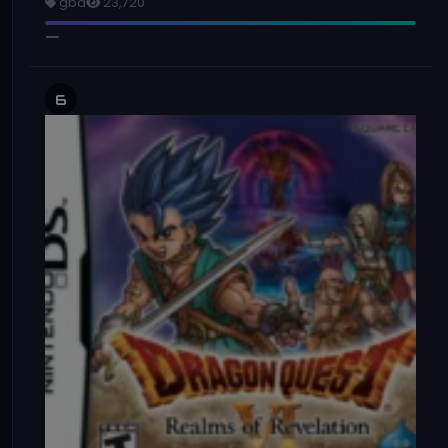
gba
23,720
6