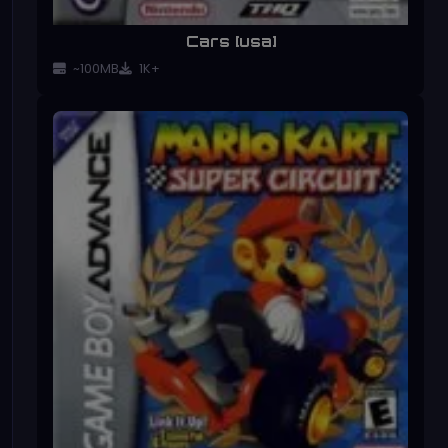
Cars [usa]
~100MB
1K+