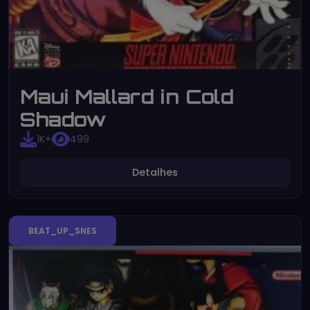
Maui Mallard in Cold
Shadow
1K+
499
Detalhes
BEAT_UP_SNES