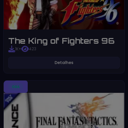
The King of Fighters 96
1K+
423
Detalhes
GBA