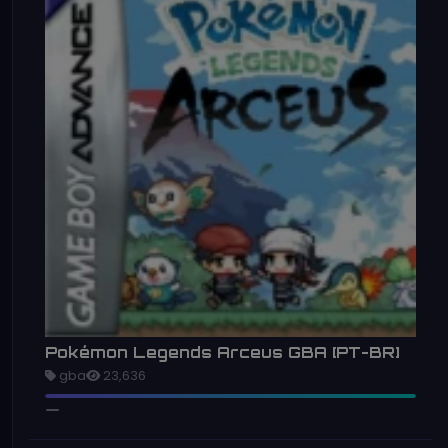
Pokémon Legends Arceus GBA [PT-BR]
gba
23,636