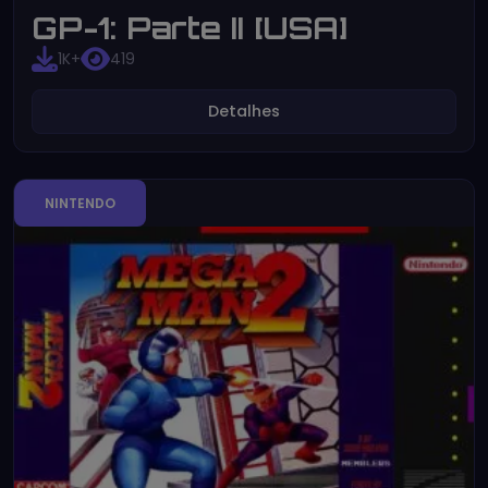
GP-1: Parte II [USA]
1K+
419
Detalhes
NINTENDO