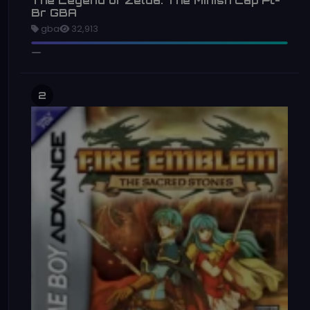
The Legend of Zelda: The Minish Cap Pt-
Br GBA
gba
32,913
2