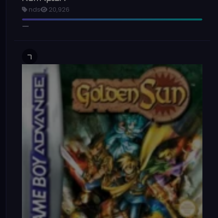
nds
20,926
7