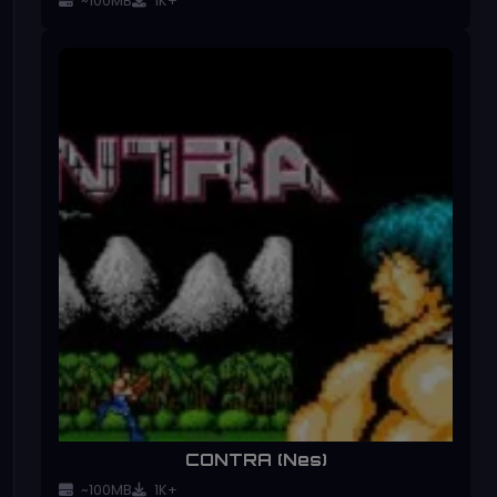
~100MB
1K+
CONTRA (Nes)
~100MB
1K+