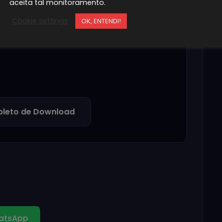
Descompacte o arquivo
aceita tal monitoramento.
2
Use programas como WinRAR ou 7-
Cookie settings
OK, ENTENDI!
Zip
leto de Download
atsApp