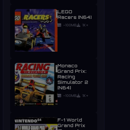
LEGO
Racers [N64]
~100MB
1K+
Monaco
Grand Prix:
Racing
Simulator 2
[N64]
~100MB
1K+
F-1 World
Grand Prix