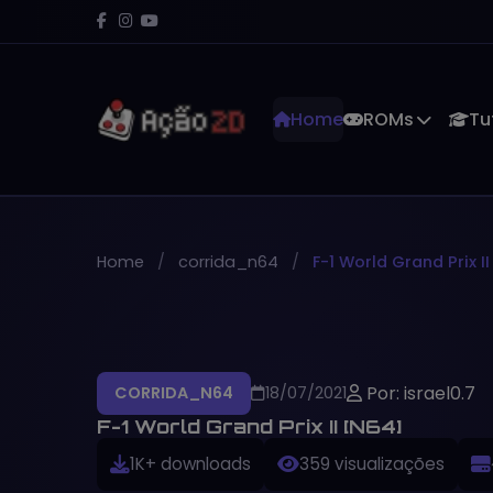
Home
ROMs
Tu
Home
corrida_n64
F-1 World Grand Prix I
Por: israel0.7
CORRIDA_N64
18/07/2021
F-1 World Grand Prix II [N64]
1K+ downloads
359 visualizações