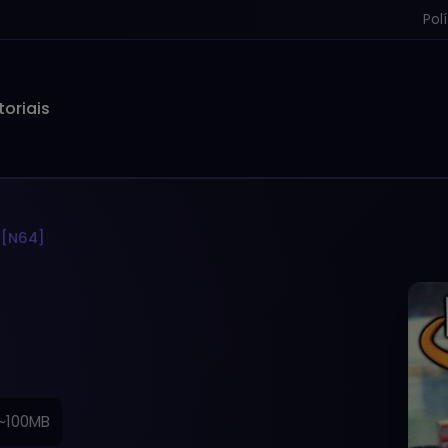
Pol
toriais
I [N64]
~100MB