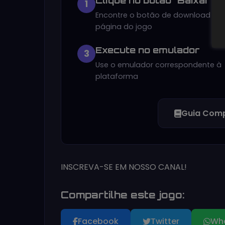
Clique no botão "Baixar"
1
Encontre o botão de download na
página do jogo
Execute no emulador
3
Use o emulador correspondente à
plataforma
Guia Comp
INSCREVA-SE EM NOSSO CANAL!
Compartilhe este jogo:
Facebook
Twitter
Wh