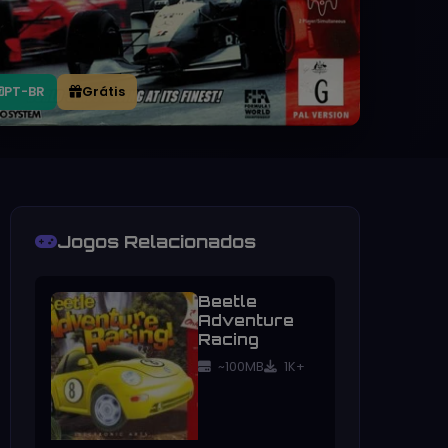
PT-BR
Grátis
Jogos Relacionados
Beetle
Adventure
Racing
~100MB
1K+