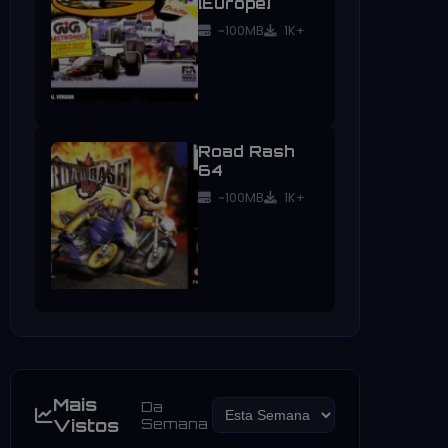
[Europe]
~100MB
1K+
Road Rash
64
~100MB
1K+
Mais
Da
Vistos
Semana