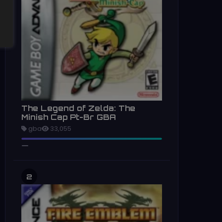
The Legend of Zelda: The
Minish Cap Pt-Br GBA
gba
33,055
2