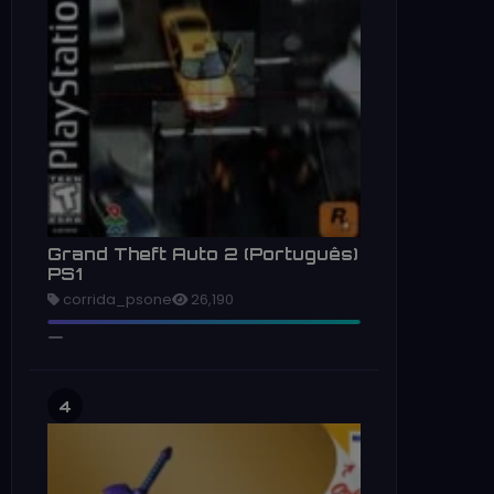
Grand Theft Auto 2 (Português)
PS1
corrida_psone
26,190
4