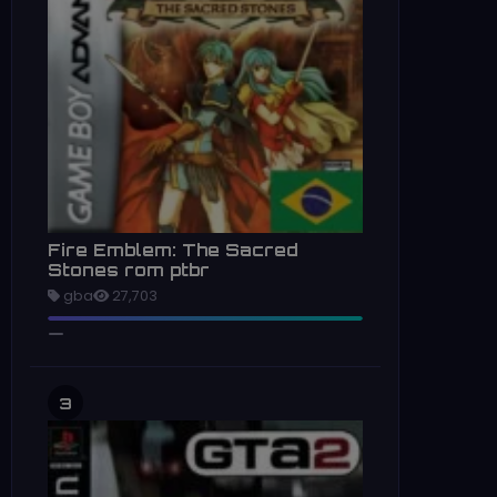
Fire Emblem: The Sacred
Stones rom ptbr
gba
27,703
3