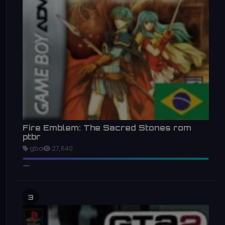
Fire Emblem: The Sacred Stones rom
ptbr
gba
27,640
3