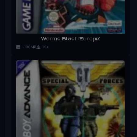
Worms Blast [Europe]
~100MB
1K+