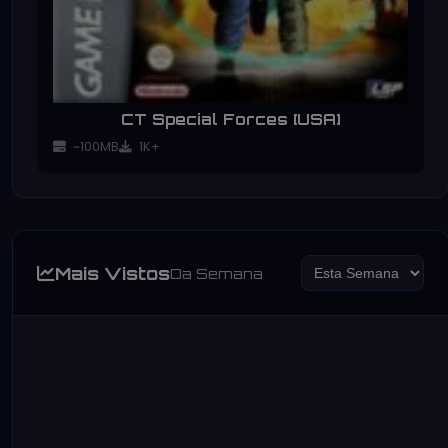
CT Special Forces [USA]
~100MB
1K+
Mais Vistos
Da Semana