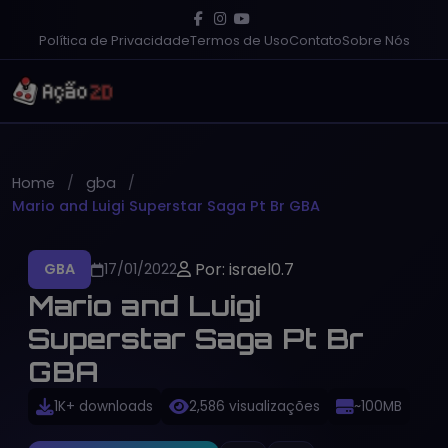
Política de Privacidade
Termos de Uso
Contato
Sobre Nós
Home
gba
Mario and Luigi Superstar Saga Pt Br GBA
Por: israel0.7
GBA
17/01/2022
Mario and Luigi
Superstar Saga Pt Br
GBA
1K+ downloads
2,586 visualizações
~100MB