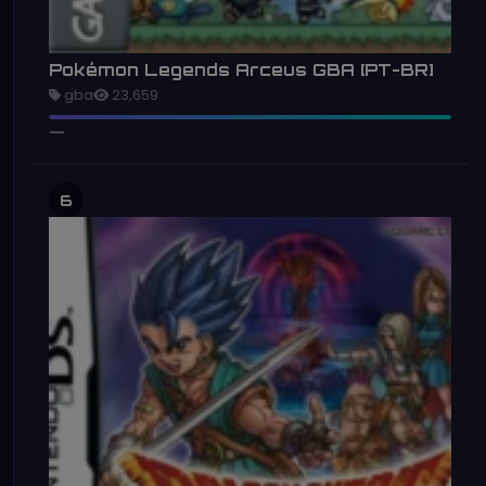
Pokémon Legends Arceus GBA [PT-BR]
gba
23,659
6