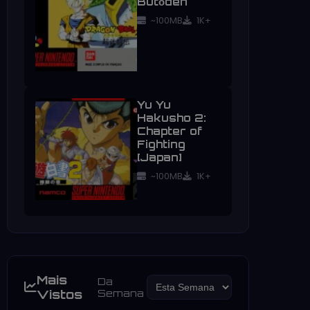
Butōden
~100MB
1K+
Yu Yu
Hakusho 2:
Chapter of
Fighting
[Japan]
~100MB
1K+
Mais
Da
Vistos
Semana