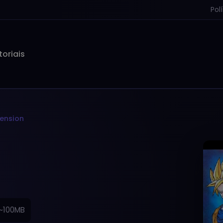
Pol
toriais
mension
~100MB