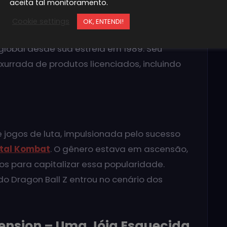
Dragon Ball, consolidou-se como uma das
aceita tal monitoramento.
res de todos os tempos. Com suas batalhas
Cookie settings
OK, ENTENDI!
es e personagens carismáticos, a franquia
lobal desde sua estreia em 1989. Seu
rrada de produtos licenciados, incluindo
 jogos de luta, impulsionada pelo sucesso
tal Kombat
. O gênero estava em ascensão,
s para capitalizar essa popularidade.
do Dragon Ball Z entrou no cenário dos
mension – Uma Jóia Esquecida