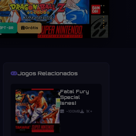
PT-BR
Grátis
Jogos Relacionados
Fatal Fury
Special
[snes]
~100MB
1K+