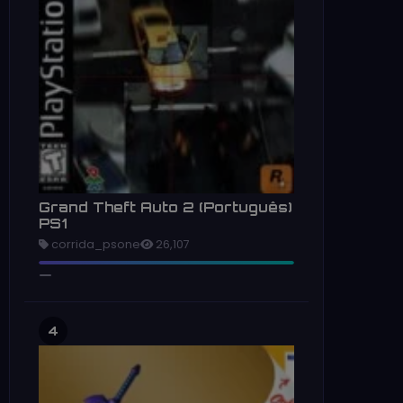
Grand Theft Auto 2 (Português)
PS1
corrida_psone
26,107
4