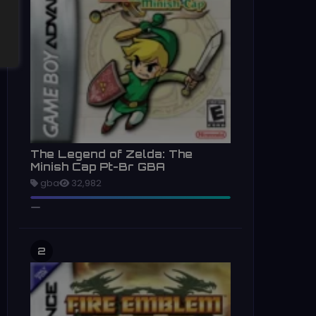
The Legend of Zelda: The
Minish Cap Pt-Br GBA
gba
32,982
2