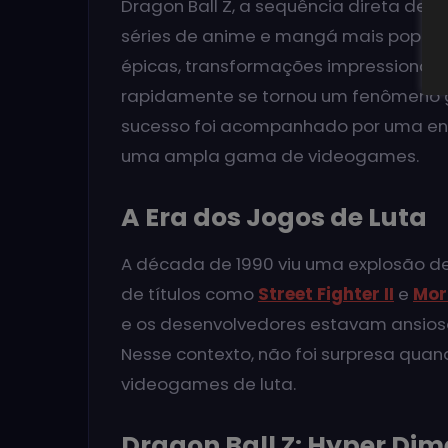
Dragon Ball Z, a sequência direta de 
séries de anime e mangá mais popula
épicas, transformações impressionant
rapidamente se tornou um fenômeno g
sucesso foi acompanhado por uma enxu
uma ampla gama de videogames.
A Era dos Jogos de Luta
A década de 1990 viu uma explosão de
de títulos como
Street Fighter II
e
Mor
e os desenvolvedores estavam ansioso
Nesse contexto, não foi surpresa quan
videogames de luta.
Dragon Ball Z: Hyper Di