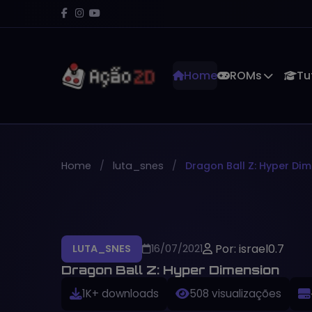
Home
ROMs
Tu
Home
luta_snes
Dragon Ball Z: Hyper Di
Por: israel0.7
LUTA_SNES
16/07/2021
Dragon Ball Z: Hyper Dimension
1K+ downloads
508 visualizações