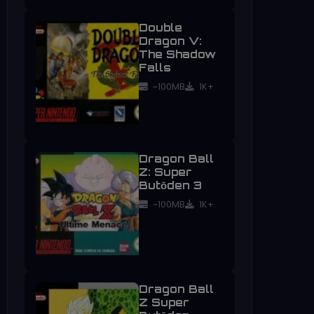
Double
Dragon V:
The Shadow
Falls
~100MB
1K+
Dragon Ball
Z: Super
Butōden 3
~100MB
1K+
Dragon Ball
Z Super