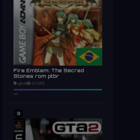
Fire Emblem: The Sacred
Stones rom ptbr
gba
27,655
3