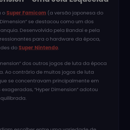
a o
Super Famicom
(a versão japonesa do
per Dimension” se destacou como um dos
anquia. Desenvolvido pela Bandai e pela
pressionantes para o hardware da época,
ades do
Super Nintendo
.
mension” dos outros jogos de luta da época
a. Ao contrário de muitos jogos de luta
 que se concentravam principalmente em
s exageradas, “Hyper Dimension” adotou
uilibrada.
odiam escolher entre uma variedade de