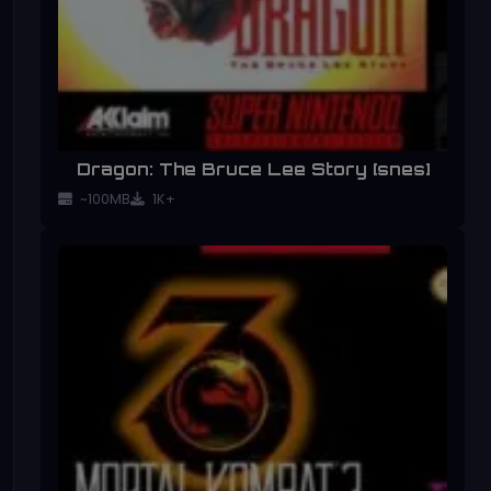
Dragon: The Bruce Lee Story [snes]
~100MB
1K+