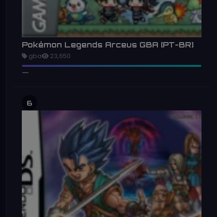
Pokémon Legends Arceus GBA [PT-BR]
gba
23,650
6