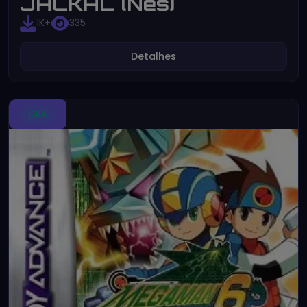
JACKAL (Nes)
1K+
335
Detalhes
GBA