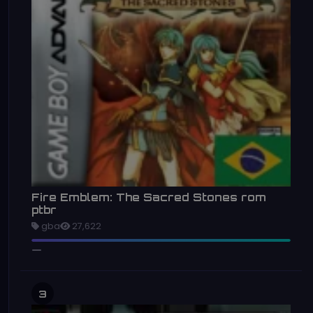
Fire Emblem: The Sacred Stones rom
ptbr
gba
27,622
3