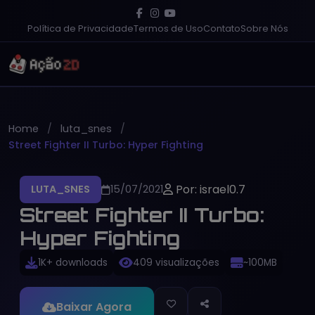
Política de Privacidade
Termos de Uso
Contato
Sobre Nós
Home
luta_snes
Street Fighter II Turbo: Hyper Fighting
Por: israel0.7
LUTA_SNES
15/07/2021
Street Fighter II Turbo:
Hyper Fighting
1K+ downloads
409 visualizações
~100MB
Baixar Agora