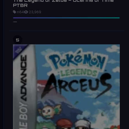
The Legend of Zelda – Ocarina of Time
PTBR
n64
23,969
5