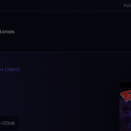
Pol
toriais
ers [SNES]
~100MB