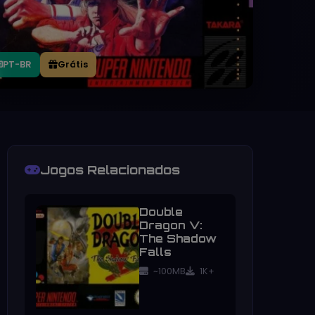
PT-BR
Grátis
Jogos Relacionados
Double
Dragon V:
The Shadow
Falls
~100MB
1K+