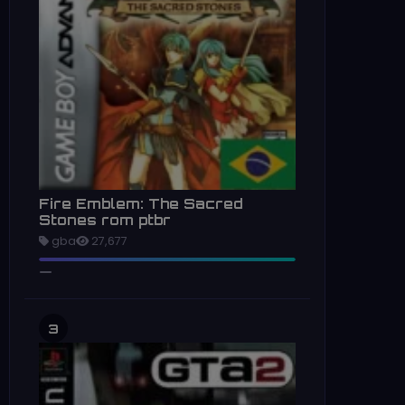
Fire Emblem: The Sacred
Stones rom ptbr
gba
27,677
3