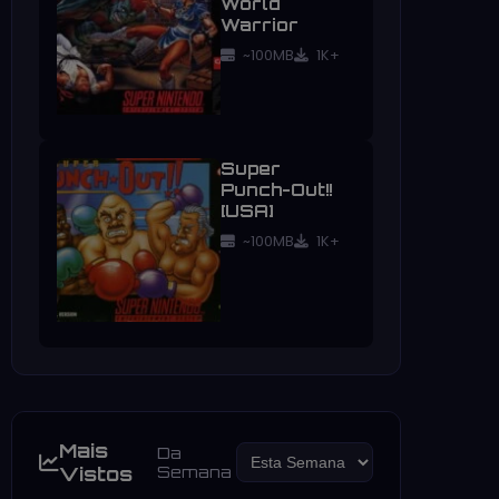
World
Warrior
~100MB
1K+
Super
Punch-Out!!
[USA]
~100MB
1K+
Mais
Da
Vistos
Semana