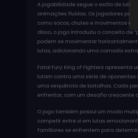
A jogabilidade segue o estilo de luta 
animações fluidas. Os jogadores pod
como socos, chutes e movimentos espe
disso, o jogo introduziu o conceito de
podem se movimentar horizontalmente
lutas, adicionando uma camada estrat
Fatal Fury: King of Fighters apresent
lutam contra uma série de oponentes co
uma sequência de batalhas. Cada per
enfrentar, com um desafio crescente a
O jogo também possui um modo multi
competir entre si em lutas emocionan
familiares se enfrentem para determin