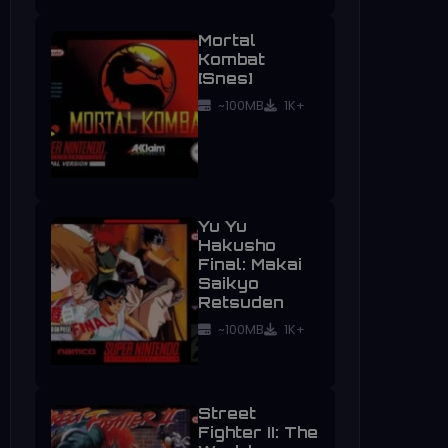
Mortal
Kombat
[Snes]
~100MB
1K+
Yu Yu
Hakusho
Final: Makai
Saikyo
Retsuden
~100MB
1K+
Street
Fighter II: The