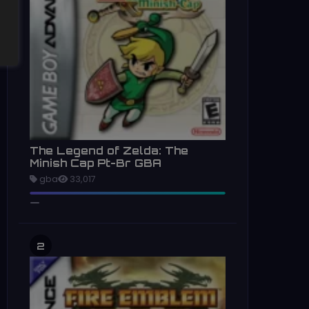
The Legend of Zelda: The
Minish Cap Pt-Br GBA
gba
33,017
2