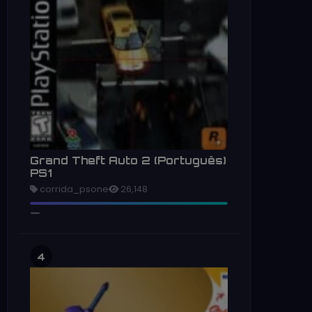
Grand Theft Auto 2 (Português)
PS1
corrida_psone
26,148
4