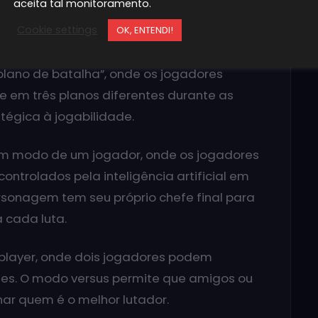
aceita tal monitoramento.
clássico em 2D, com sprites detalhados e
Cookie settings
em realizar uma variedade de ataques,
OK, ENTENDI!
ciais, para derrotar seus oponentes. Além
 “plano de batalha”, onde os jogadores
 em três planos diferentes durante as
égica à jogabilidade.
a um modo de um jogador, onde os jogadores
ntrolados pela inteligência artificial em
sonagem tem seu próprio chefe final para
 cada luta.
player, onde dois jogadores podem
tes. O modo versus permite que amigos ou
ar quem é o melhor lutador.