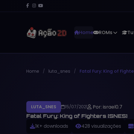
Home
ROMs
Tu
Home
luta_snes
Fatal Fury: King of Fight
Por: israel0.7
LUTA_SNES
15/07/2021
Fatal Fury: King of Fighters [SNES]
1K+ downloads
428 visualizações