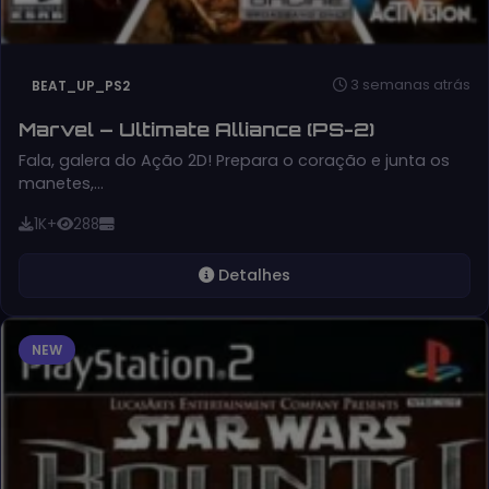
3 semanas atrás
BEAT_UP_PS2
Marvel – Ultimate Alliance (PS-2)
Fala, galera do Ação 2D! Prepara o coração e junta os
manetes,…
1K+
288
Detalhes
NEW