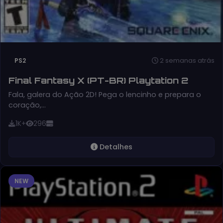
2 semanas atrás
PS2
Final Fantasy X (PT-BR) Playtation 2
Fala, galera do Ação 2D! Pega o lencinho e prepara o
coração,…
1K+
296
Detalhes
NEW