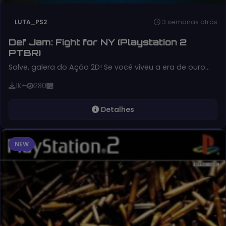
3 semanas atrás
LUTA_PS2
Def Jam: Fight for NY (Playstation 2
PTBR)
Salve, galera do Ação 2D! Se você viveu a era de ouro…
1K+
280
Detalhes
NEW