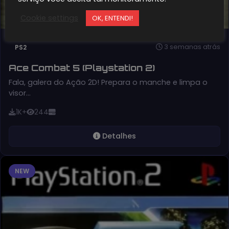
Cookie settings
OK, ENTENDI!
3 semanas atrás
PS2
Ace Combat 5 (Playstation 2)
Fala, galera do Ação 2D! Prepara o manche e limpa o
visor…
1K+
244
Detalhes
NEW