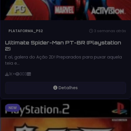
3 semanas atrás
PLATAFORMA_PS2
Ultimate Spider-Man PT-BR (Playstation
2)
E aí, galera do Ação 2D! Preparados para puxar aquela
teia e…
1K+
303
Detalhes
NEW