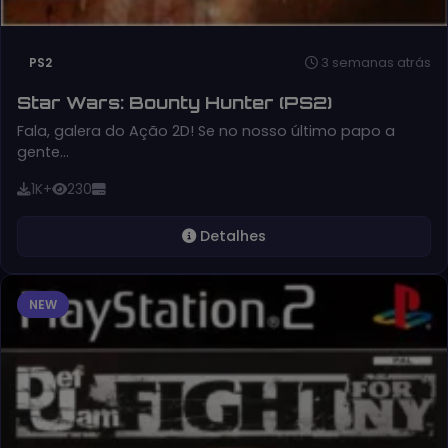
3 semanas atrás
PS2
Star Wars: Bounty Hunter (PS2)
Fala, galera do Ação 2D! Se no nosso último papo a
gente…
1K+
230
Detalhes
NEW