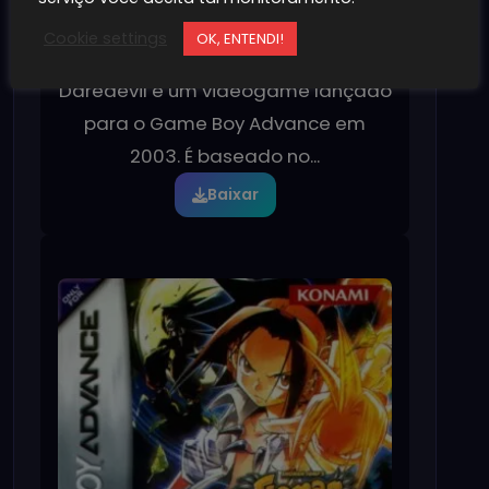
Daredevil [Europa]
Cookie settings
OK, ENTENDI!
17/10/2022
81
Daredevil é um videogame lançado
para o Game Boy Advance em
2003. É baseado no...
Baixar