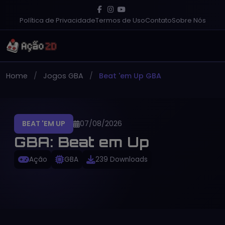
Política de Privacidade
Termos de Uso
Contato
Sobre Nós
Home
Jogos GBA
Beat 'em Up GBA
BEAT 'EM UP
07/08/2026
GBA: Beat em Up
Ação
GBA
239 Downloads
PT-BR
Gratuito