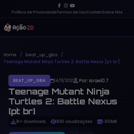
Política de Privacidade
Termos de Uso
Contato
Sobre Nós
Home
beat_up_gba
Teenage Mutant Ninja Turtles 2: Battle Nexus [pt br]
Por: israel0.7
BEAT_UP_GBA
14/11/2021
Teenage Mutant Ninja
Turtles 2: Battle Nexus
[pt br]
1K+ downloads
836 visualizações
~100MB