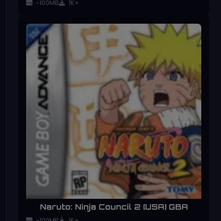
~100MB
1K+
Naruto: Ninja Council 2 [USA] GBA
~100MB
1K+