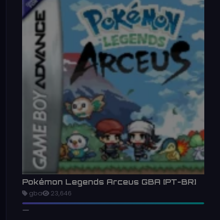
Pokémon Legends Arceus GBA [PT-BR]
gba
23,646