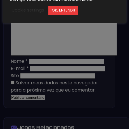
publicado.
Campos obrigatórios são
marcados com
*
Cookie settings
OK, ENTENDI!
Comentário
*
Nome
*
E-mail
*
Site
Salvar meus dados neste navegador
para a próxima vez que eu comentar.
Jogos Relacionados