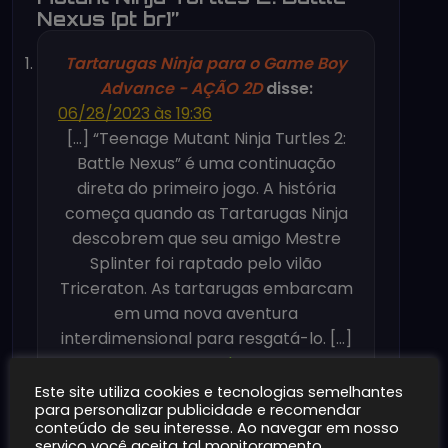
Nexus [pt br]”
Tartarugas Ninja para o Game Boy
Advance - AÇÃO 2D
disse:
06/28/2023 às 19:36
[…] “Teenage Mutant Ninja Turtles 2:
Battle Nexus” é uma continuação
direta do primeiro jogo. A história
começa quando as Tartarugas Ninja
descobrem que seu amigo Mestre
Splinter foi raptado pelo vilão
Triceraton. As tartarugas embarcam
em uma nova aventura
interdimensional para resgatá-lo. […]
Responder
Este site utiliza cookies e tecnologias semelhantes
Deixe um comentário
para personalizar publicidade e recomendar
conteúdo de seu interesse. Ao navegar em nosso
O seu endereço de e-mail não será
serviço você aceita tal monitoramento.