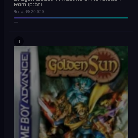
Rom (ptbr)
nds
20,929
7