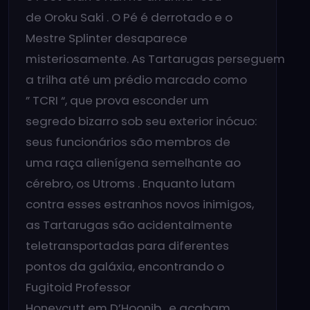
de Oroku Saki . O Pé é derrotado e o
Mestre Splinter desaparece
misteriosamente. As Tartarugas perseguem
a trilha até um prédio marcado como
” TCRI “, que prova esconder um
segredo bizarro sob seu exterior inócuo:
seus funcionários são membros de
uma raça alienígena semelhante ao
cérebro, os Utroms . Enquanto lutam
contra esses estranhos novos inimigos,
as Tartarugas são acidentalmente
teletransportadas para diferentes
pontos da galáxia, encontrando o
Fugitoid Professor
Honeycutt em D’Hoonib , e acabam