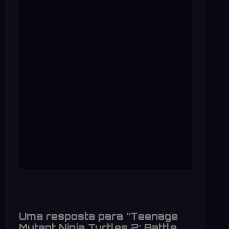
Uma resposta para “Teenage
Mutant Ninja Turtles 2: Battle