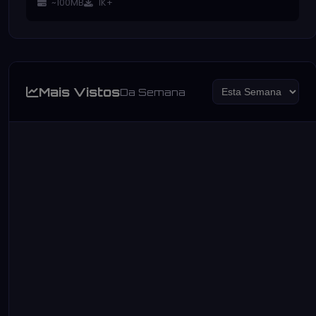
~100MB
1K+
Mais Vistos
Da Semana