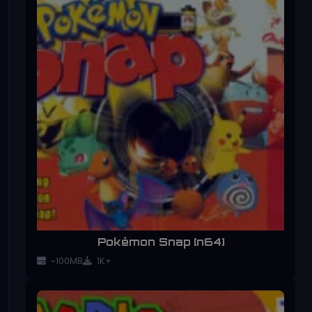
Pokémon Snap [n64]
~100MB
1K+