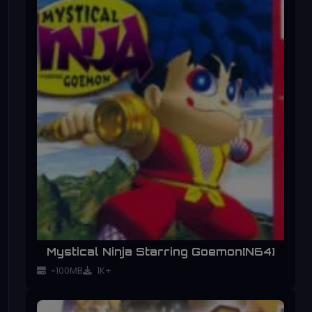
Mystical Ninja Starring Goemon[N64]
~100MB
1K+