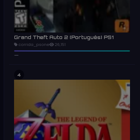
Grand Theft Auto 2 (Português) PS1
corrida_psone
26,151
4