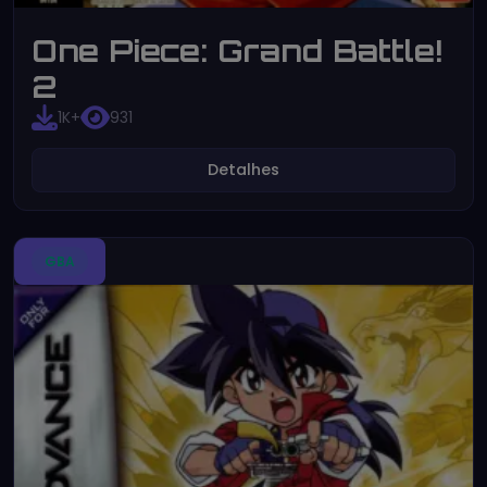
One Piece: Grand Battle!
2
1K+
931
Detalhes
GBA