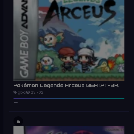
Pokémon Legends Arceus GBA [PT-BR]
gba
23,702
6