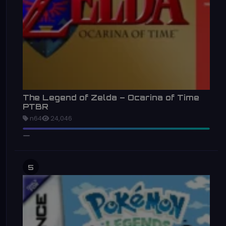
The Legend of Zelda – Ocarina of Time
PTBR
n64
24,046
5