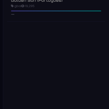
Golden Sun (Português)
gba
19,295