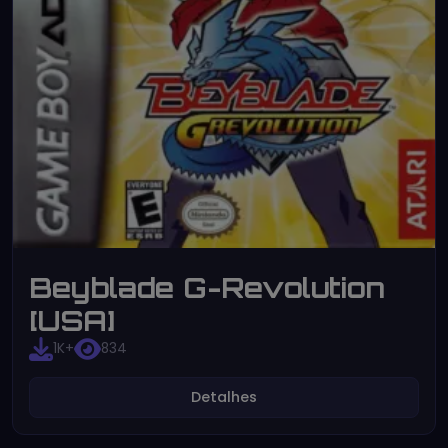
Beyblade G-Revolution
[USA]
1K+
834
Detalhes