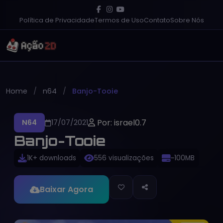
Política de Privacidade
Termos de Uso
Contato
Sobre Nós
Home
n64
Banjo-Tooie
Por: israel0.7
N64
17/07/2021
Banjo-Tooie
1K+ downloads
556 visualizações
~100MB
Baixar Agora