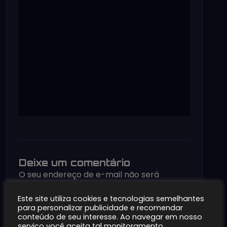
Deixe um comentário
O seu endereço de e-mail não será
publicado.
Campos obrigatórios são
Este site utiliza cookies e tecnologias semelhantes
marcados com
*
para personalizar publicidade e recomendar
Comentário
*
conteúdo de seu interesse. Ao navegar em nosso
serviço você aceita tal monitoramento.