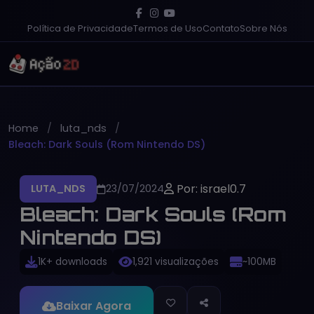
Política de Privacidade
Termos de Uso
Contato
Sobre Nós
Home
luta_nds
Bleach: Dark Souls (Rom Nintendo DS)
Por: israel0.7
LUTA_NDS
23/07/2024
Bleach: Dark Souls (Rom
Nintendo DS)
1K+ downloads
1,921 visualizações
~100MB
Baixar Agora