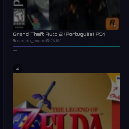
Grand Theft Auto 2 (Português) PS1
corrida_psone
26,190
4