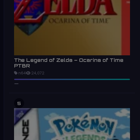
The Legend of Zelda – Ocarina of Time
PTBR
n64
24,072
5