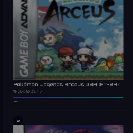
Pokémon Legends Arceus GBA [PT-BR]
gba
23,716
6