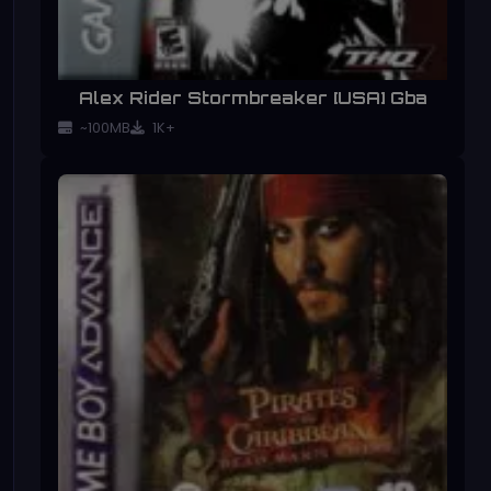
Alex Rider Stormbreaker [USA] Gba
~100MB
1K+