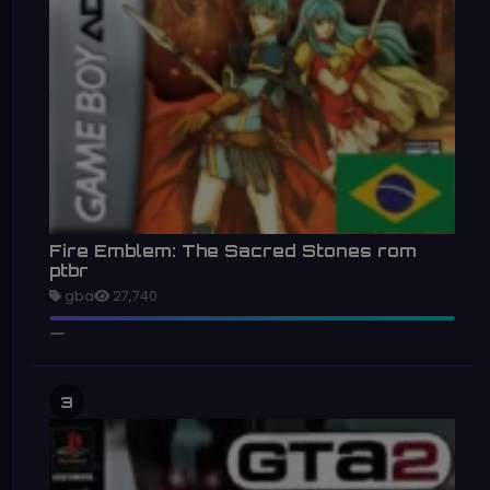
Fire Emblem: The Sacred Stones rom
ptbr
gba
27,740
3