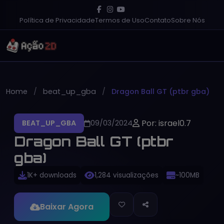
Política de Privacidade
Termos de Uso
Contato
Sobre Nós
Home
beat_up_gba
Dragon Ball GT (ptbr gba)
Por: israel0.7
BEAT_UP_GBA
09/03/2024
Dragon Ball GT (ptbr
gba)
1K+ downloads
1,284 visualizações
~100MB
Baixar Agora