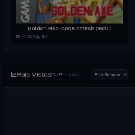
Golden Axe [sega smash pack ]
~100MB
1K+
Mais Vistos
Da Semana