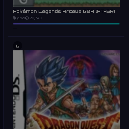
Pokémon Legends Arceus GBA [PT-BR]
gba
23,740
6