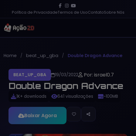
Política de Privacidade
Termos de Uso
Contato
Sobre Nós
Home
beat_up_gba
Double Dragon Advance
Por: israel0.7
BEAT_UP_GBA
19/03/2022
Double Dragon Advance
1K+ downloads
641 visualizações
~100MB
Baixar Agora