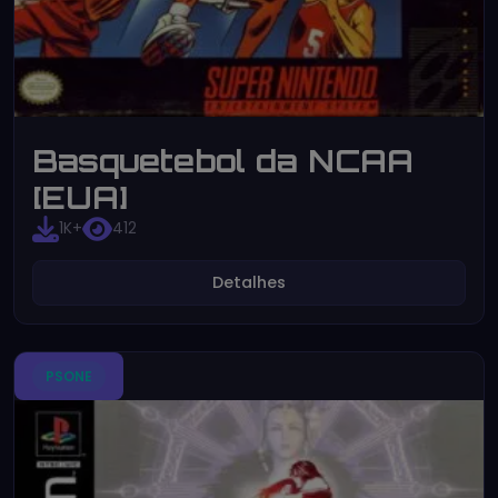
Basquetebol da NCAA
[EUA]
1K+
412
Detalhes
PSONE