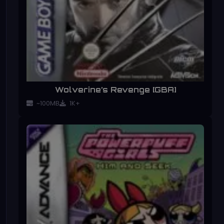
Wolverine’s Revenge [GBA]
~100MB
1K+