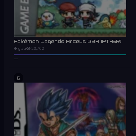
Pokémon Legends Arceus GBA [PT-BR]
gba
23,702
6