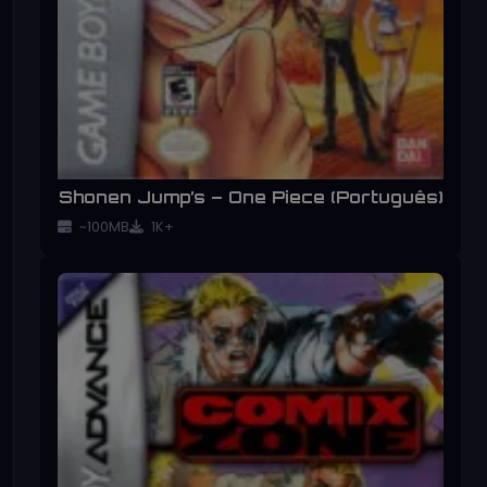
Shonen Jump’s – One Piece (Português)
~100MB
1K+