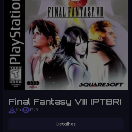
Final Fantasy VIII [PTBR]
1K+
1228
Detalhes