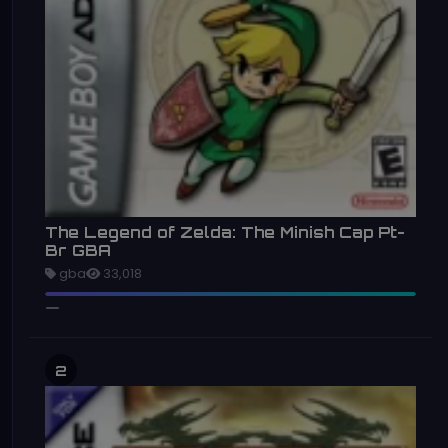
The Legend of Zelda: The Minish Cap Pt-
Br GBA
gba
33,018
2