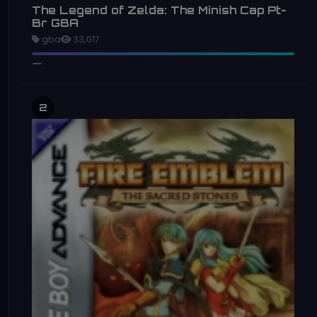
The Legend of Zelda: The Minish Cap Pt-
Br GBA
gba
33,017
2