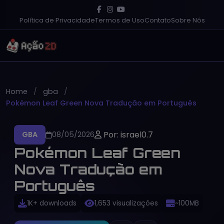
Política de Privacidade
Termos de Uso
Contato
Sobre Nós
Home
gba
Pokémon Leaf Green Nova Tradução em Português
Por: israel0.7
GBA
08/05/2026
Pokémon Leaf Green
Nova Tradução em
Português
1K+ downloads
1,653 visualizações
~100MB