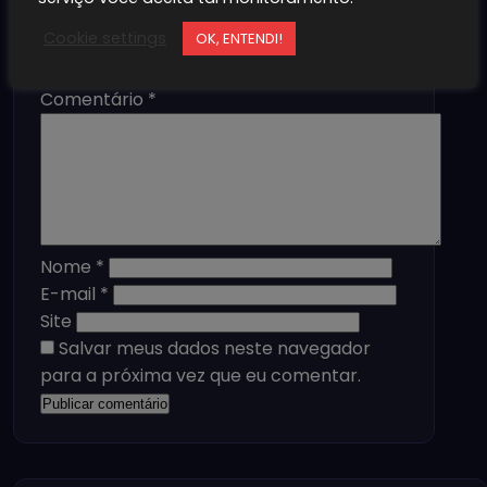
O seu endereço de e-mail não será
Cookie settings
OK, ENTENDI!
publicado.
Campos obrigatórios são
marcados com
*
Comentário
*
Nome
*
E-mail
*
Site
Salvar meus dados neste navegador
para a próxima vez que eu comentar.