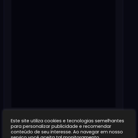
Este site utiliza cookies e tecnologias semelhantes
para personalizar publicidade e recomendar
conteúdo de seu interesse. Ao navegar em nosso
Deixe um comentário
serviço você aceita tal monitoramento.