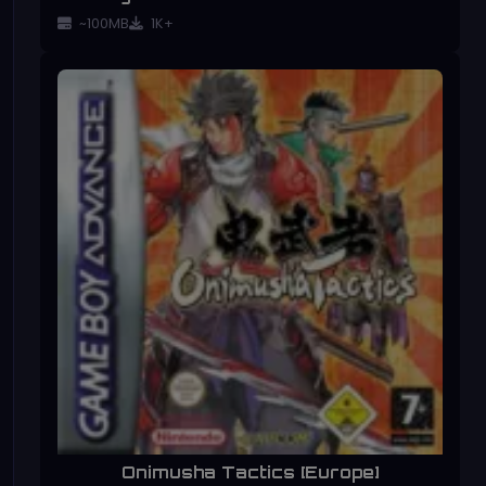
~100MB
1K+
Onimusha Tactics [Europe]