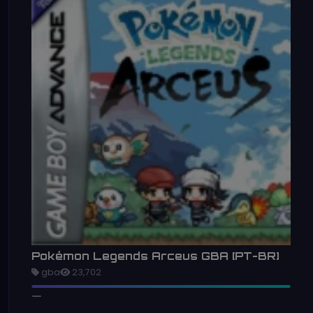
Pokémon Legends Arceus GBA [PT-BR]
gba
23,702