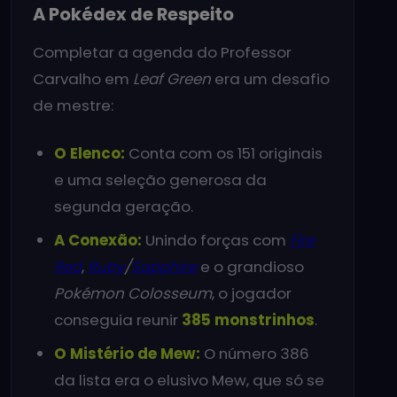
A Pokédex de Respeito
Completar a agenda do Professor
Carvalho em
Leaf Green
era um desafio
de mestre:
O Elenco:
Conta com os 151 originais
e uma seleção generosa da
segunda geração.
A Conexão:
Unindo forças com
Fire
Red
,
Ruby
/
Sapphire
e o grandioso
Pokémon Colosseum
, o jogador
conseguia reunir
385 monstrinhos
.
O Mistério de Mew:
O número 386
da lista era o elusivo Mew, que só se