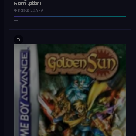
Rom (ptbr)
nds
20,979
7