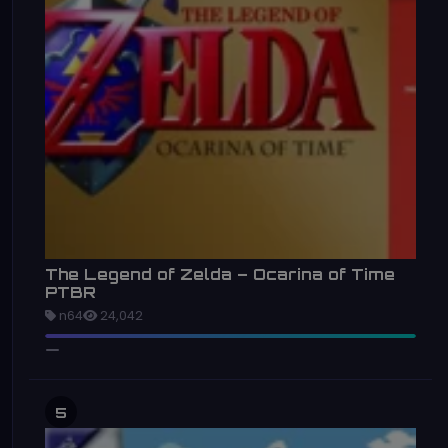
The Legend of Zelda – Ocarina of Time
PTBR
n64
24,042
5