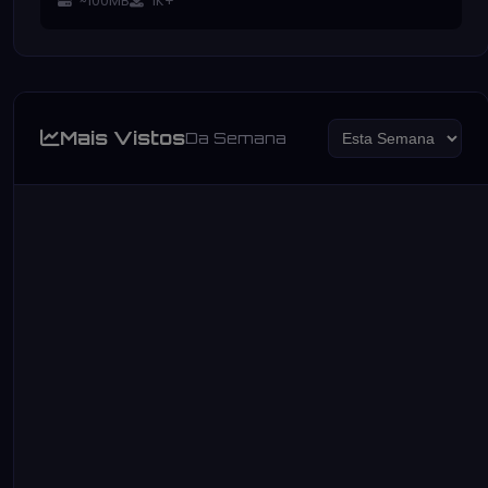
~100MB
1K+
Mais Vistos
Da Semana