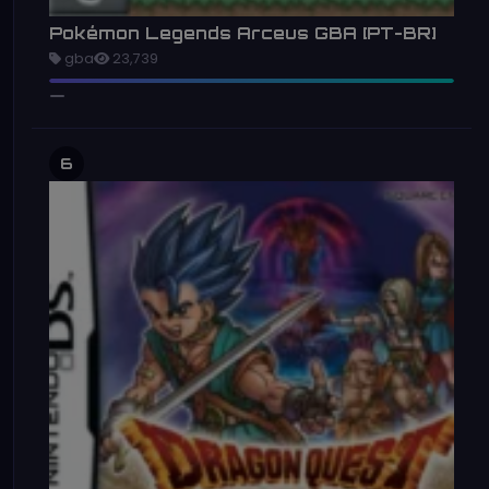
Pokémon Legends Arceus GBA [PT-BR]
gba
23,739
6