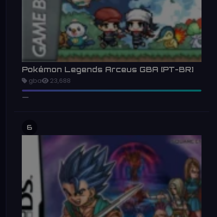
Pokémon Legends Arceus GBA [PT-BR]
gba
23,688
6