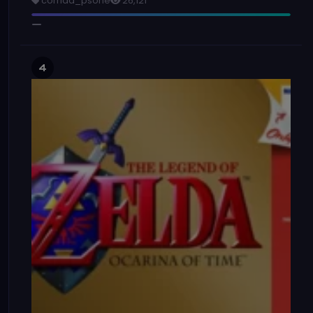
corrida_psone
26,121
4