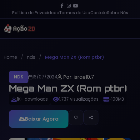
Política de Privacidade
Termos de Uso
Contato
Sobre Nós
Home
nds
Mega Man ZX (Rom ptbr)
Por: israel0.7
NDS
16/07/2024
Mega Man ZX (Rom ptbr)
1K+ downloads
1,737 visualizações
~100MB
Baixar Agora