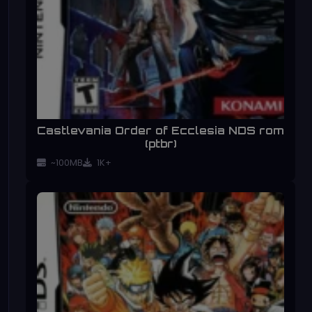
Castlevania Order of Ecclesia NDS rom
(ptbr)
~100MB
1K+