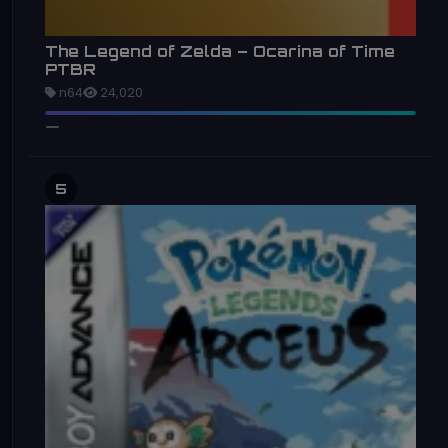
The Legend of Zelda – Ocarina of Time
PTBR
n64
24,020
5