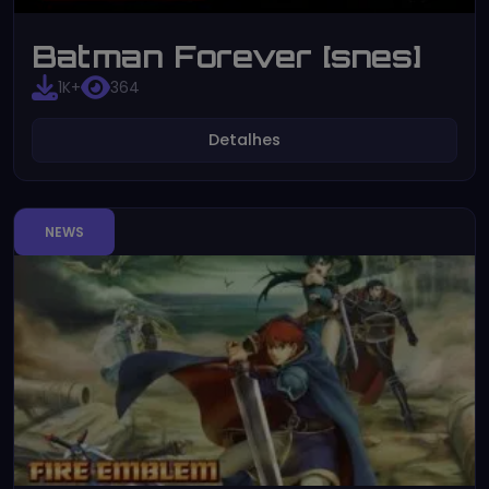
Batman Forever [snes]
1K+
364
Detalhes
NEWS