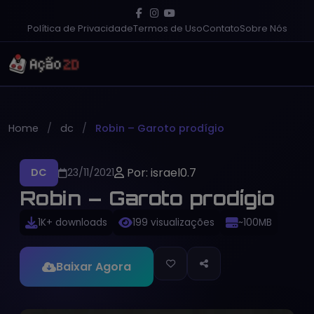
Política de Privacidade
Termos de Uso
Contato
Sobre Nós
Home
dc
Robin – Garoto prodígio
Por: israel0.7
DC
23/11/2021
Robin – Garoto prodígio
1K+ downloads
199 visualizações
~100MB
Baixar Agora