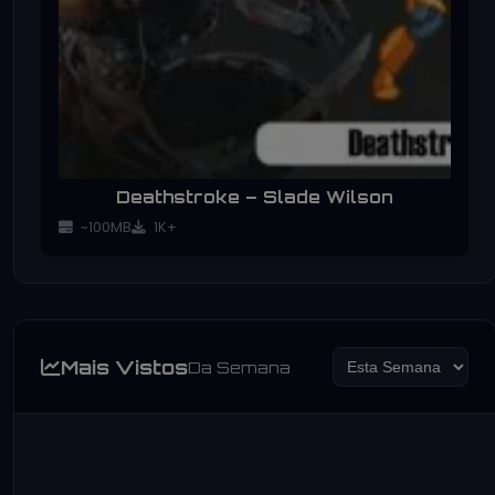
Deathstroke – Slade Wilson
~100MB
1K+
Mais Vistos
Da Semana