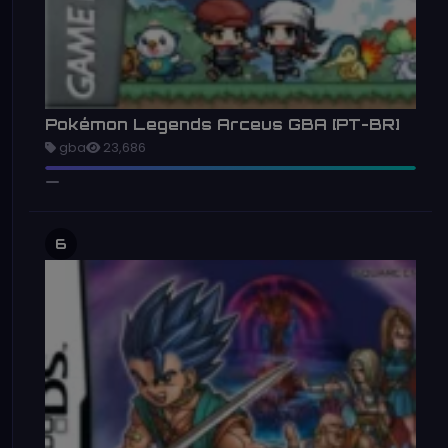
Pokémon Legends Arceus GBA [PT-BR]
gba
23,686
6