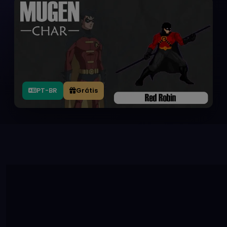
PT-BR
Grátis