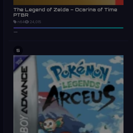
The Legend of Zelda – Ocarina of Time
PTBR
n64
24,015
5