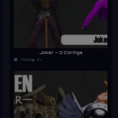
Joker – O Coringa
~100MB
1K+