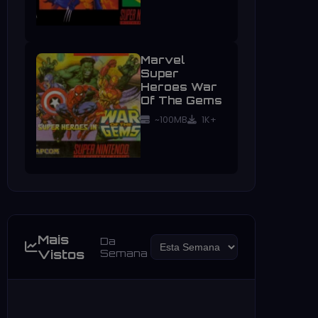
Marvel
Super
Heroes War
Of The Gems
~100MB
1K+
Mais
Da
Vistos
Semana