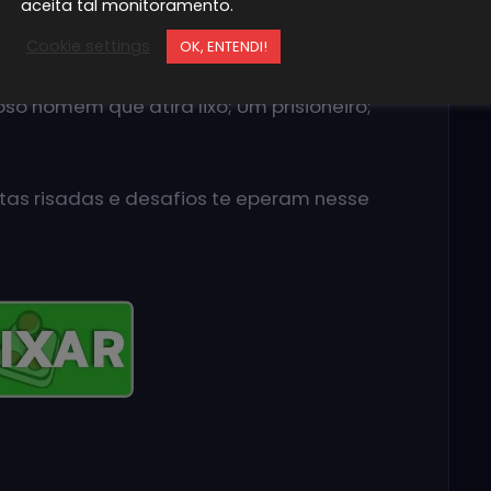
aceita tal monitoramento.
veis do jogo tem um chefe:
Cookie settings
OK, ENTENDI!
 usando roupas de metal; Um homem gordo
so homem que atira lixo; Um prisioneiro;
tas risadas e desafios te eperam nesse