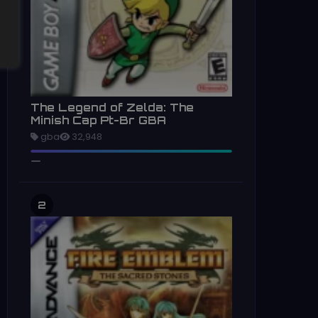
The Legend of Zelda: The
Minish Cap Pt-Br GBA
gba
32,948
2