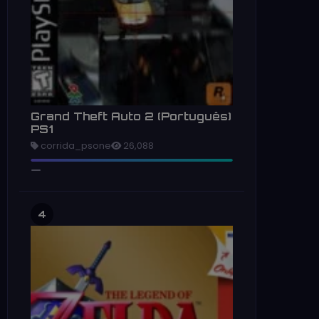
Grand Theft Auto 2 (Português)
PS1
corrida_psone
26,088
4