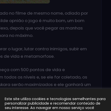
ado no filme de mesmo nome, odiado por
ilde opnião o jogo é muito bom, um bom
plexo, depois que você pegar as manhas
hora no máximo.
ar o lugar, lutar contra inimigos, subir em
os de vida e metamorfose.
omeça com 500 pontos de vida e
odos os níveis e, se ele for coletado, os
skara serão maximizados e ele ganhará um
dor coletar Milo, seus pontos passarão a ir
Este site utiliza cookies e tecnologias semelhantes para
 todos os níveis, chegará a 800 pontos.
personalizar publicidade e recomendar conteúdo de
seu interesse. Ao navegar em nosso serviço você