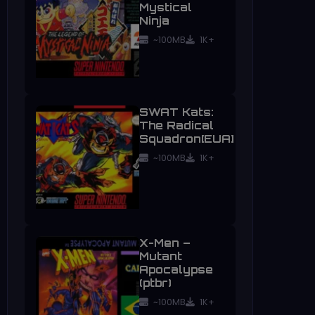
Mystical
Ninja
~100MB
1K+
SWAT Kats:
The Radical
Squadron[EUA]
~100MB
1K+
X-Men –
Mutant
Apocalypse
(ptbr)
~100MB
1K+