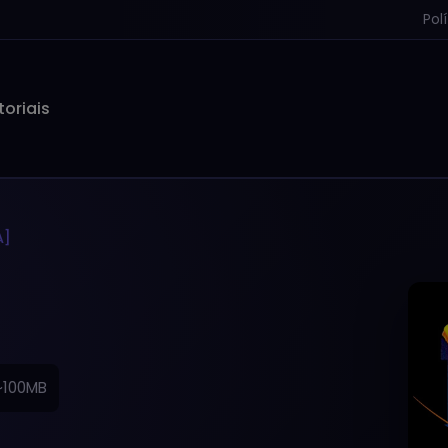
Pol
toriais
A]
~100MB