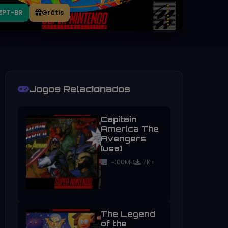
PT-BR
Grátis
Jogos Relacionados
Capitain
America The
Avengers
[usa]
~100MB
1K+
The Legend
of the