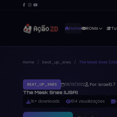
Home
ROMs
Tu
Home
beat_up_snes
The Mask Snes [US
Por: israel0.7
BEAT_UP_SNES
08/01/2022
The Mask Snes [USA]
1K+ downloads
614 visualizações