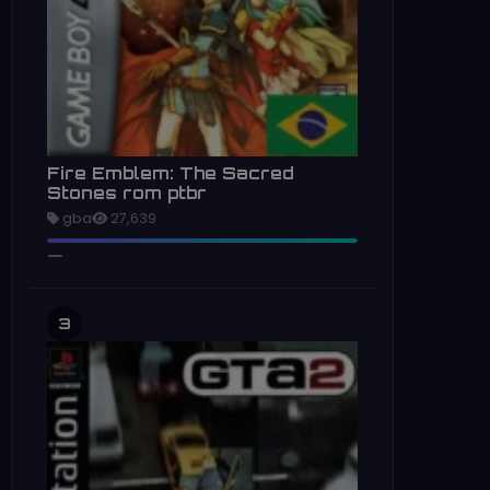
Fire Emblem: The Sacred
Stones rom ptbr
gba
27,639
3