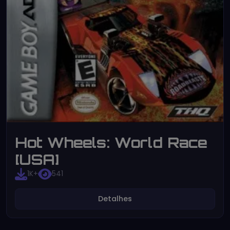
Hot Wheels: World Race
[USA]
1K+
541
Detalhes