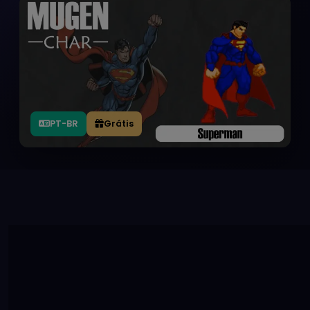
PT-BR
Grátis