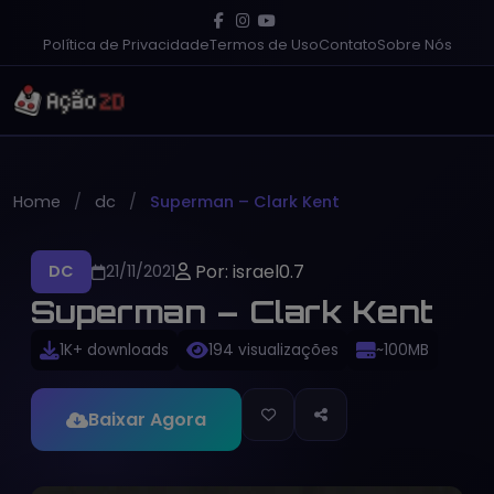
Política de Privacidade
Termos de Uso
Contato
Sobre Nós
Home
dc
Superman – Clark Kent
Por: israel0.7
DC
21/11/2021
Superman – Clark Kent
1K+ downloads
194 visualizações
~100MB
Baixar Agora