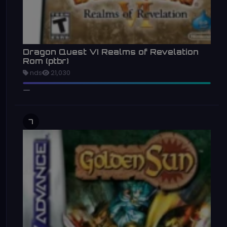
Dragon Quest VI Realms of Revelation
Rom (ptbr)
nds
21,030
7