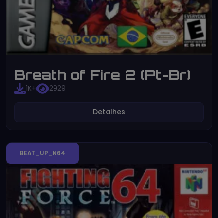
Breath of Fire 2 (Pt-Br)
1K+
2929
Detalhes
BEAT_UP_N64