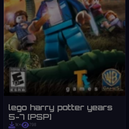
lego harry potter years
5-7 [PSP]
1K+
798