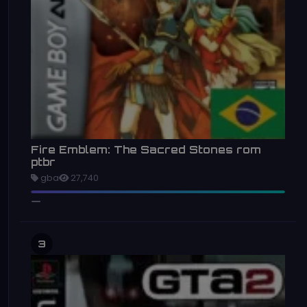
Fire Emblem: The Sacred Stones rom
ptbr
gba
27,740
3