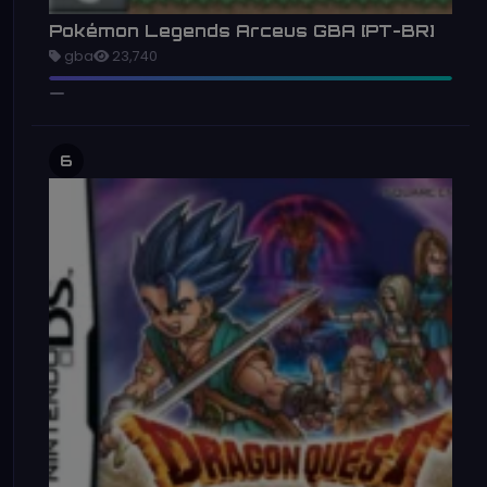
Pokémon Legends Arceus GBA [PT-BR]
gba
23,740
6