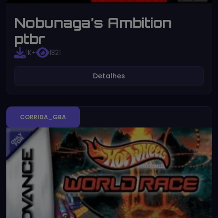
Nobunaga’s Ambition
ptbr
1K+
1821
Detalhes
CORRIDA_GBA