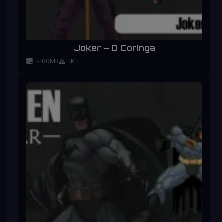
Joker – O Coringa
~100MB
1K+