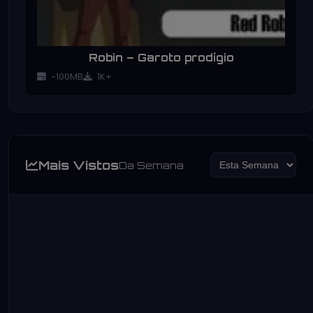
Robin – Garoto prodígio
~100MB
1K+
Mais Vistos
Da Semana