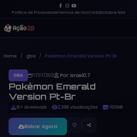
Política de Privacidade
Termos de Uso
Contato
Sobre Nós
Home
gba
Pokémon Emerald Version Pt-Br
Por: israel0.7
GBA
17/07/2021
Pokémon Emerald
Version Pt-Br
1K+ downloads
2,398 visualizações
~100MB
Baixar Agora