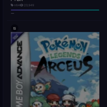
n64
23,949
5