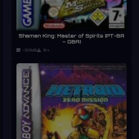
Shaman King: Master of Spirits [PT-BR
– GBA]
~100MB
1K+