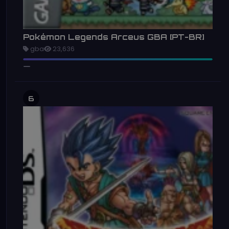
Pokémon Legends Arceus GBA [PT-BR]
gba
23,636
6