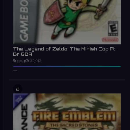
The Legend of Zelda: The Minish Cap Pt-
Br GBA
gba
32,912
2