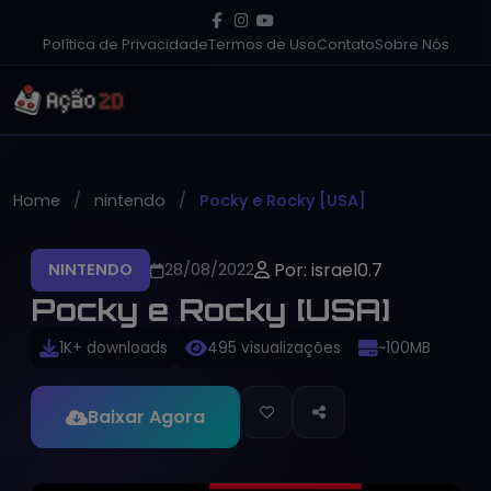
Política de Privacidade
Termos de Uso
Contato
Sobre Nós
Home
nintendo
Pocky e Rocky [USA]
Por: israel0.7
NINTENDO
28/08/2022
Pocky e Rocky [USA]
1K+ downloads
495 visualizações
~100MB
Baixar Agora