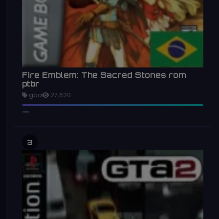
Fire Emblem: The Sacred Stones rom
ptbr
gba
27,620
3