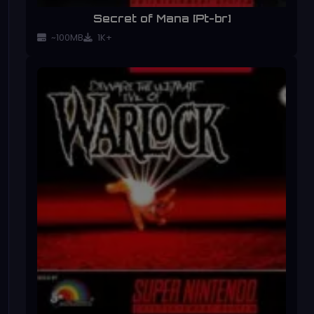
Secret of Mana [Pt-br]
~100MB
1K+