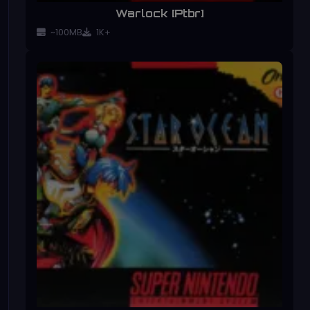
Warlock [Ptbr]
~100MB
1K+