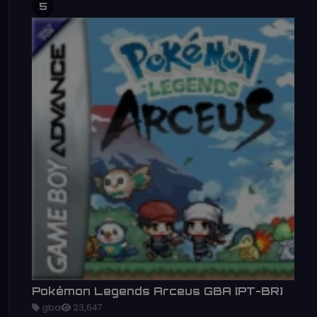
5
Pokémon Legends Arceus GBA [PT-BR]
gba
23,647