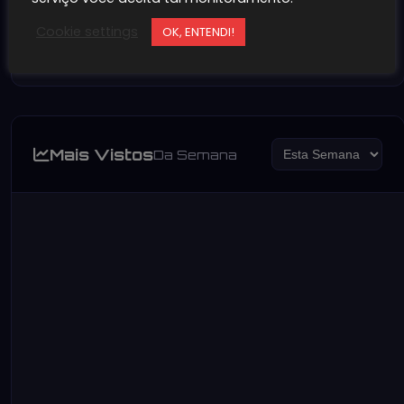
EarthBound pt-br
Cookie settings
OK, ENTENDI!
~100MB
1K+
Mais Vistos
Da Semana