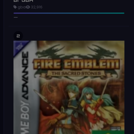
Br GBA
gba
32,916
2