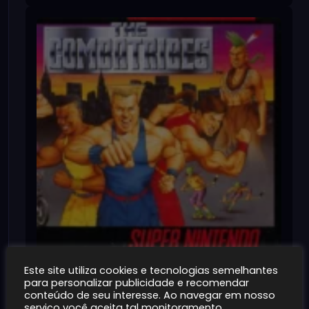
Este site utiliza cookies e tecnologias semelhantes
The Combatribes [USA]
para personalizar publicidade e recomendar
~100MB
1K+
conteúdo de seu interesse. Ao navegar em nosso
serviço você aceita tal monitoramento.