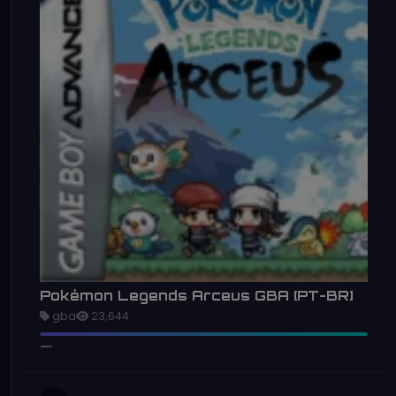
Pokémon Legends Arceus GBA [PT-BR]
gba
23,644