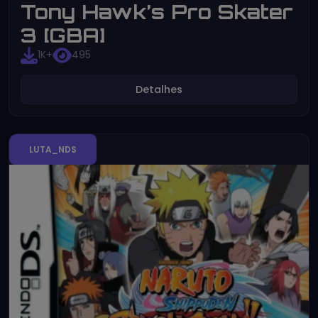
Tony Hawk’s Pro Skater
3 [GBA]
1K+
495
Detalhes
LUTA_NDS