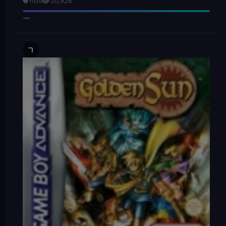
nds
20,926
7