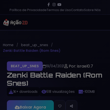
Política de Privacidade
Termos de Uso
Contato
Sobre Nós
Home
beat_up_snes
Zenki Battle Raiden (Rom Snes)
Por: israel0.7
BEAT_UP_SNES
19/04/2021
Zenki Battle Raiden (Rom
Snes)
1K+ downloads
518 visualizações
~100MB
Baixar Agora