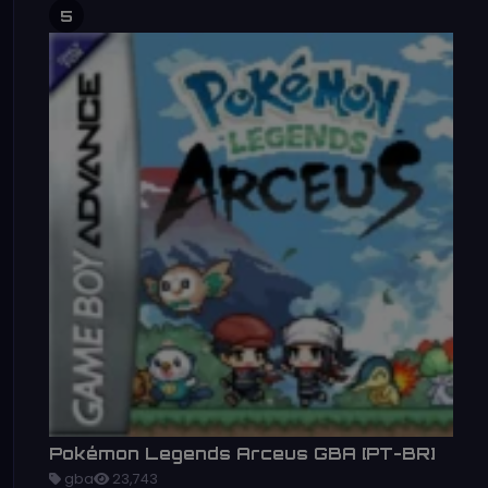
5
Pokémon Legends Arceus GBA [PT-BR]
gba
23,743