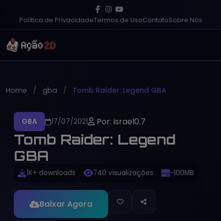
Política de Privacidade
Termos de Uso
Contato
Sobre Nós
Home
gba
Tomb Raider: Legend GBA
Por: israel0.7
GBA
17/07/2021
Tomb Raider: Legend
GBA
1K+ downloads
740 visualizações
~100MB
Baixar Agora