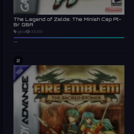
The Legend of Zelda: The Minish Cap Pt-
Br GBA
gba
33,100
2