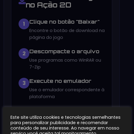
no Ação 2D
Clique no botão "Baixar"
1
Encontre o botão de download na
página do jogo
Descompacte o arquivo
2
Use programas como WinRAR ou
7-Zip
Execute no emulador
3
Use o emulador correspondente à
plataforma
Este site utiliza cookies e tecnologias semelhantes
Guia Completo de
para personalizar publicidade e recomendar
Download
conteúdo de seu interesse. Ao navegar em nosso
serviço você aceita tal monitoramento.