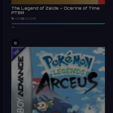
The Legend of Zelda – Ocarina of Time
PTBR
n64
24,048
5