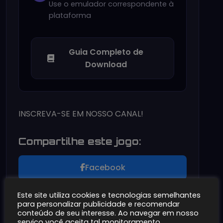
Use o emulador correspondente à
plataforma
Guia Completo de
Download
INSCREVA-SE EM NOSSO CANAL!
Compartilhe este jogo:
Facebook
Twitter
Este site utiliza cookies e tecnologias semelhantes
para personalizar publicidade e recomendar
conteúdo de seu interesse. Ao navegar em nosso
WhatsApp
serviço você aceita tal monitoramento.