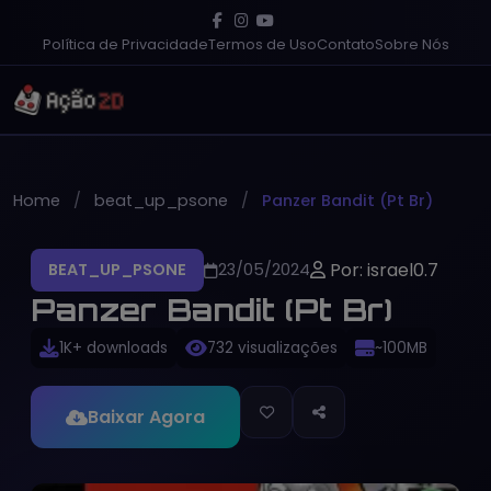
Política de Privacidade
Termos de Uso
Contato
Sobre Nós
Home
beat_up_psone
Panzer Bandit (Pt Br)
Por: israel0.7
BEAT_UP_PSONE
23/05/2024
Panzer Bandit (Pt Br)
1K+ downloads
732 visualizações
~100MB
Baixar Agora