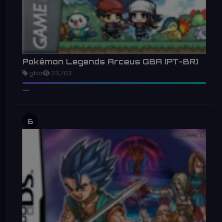
Pokémon Legends Arceus GBA [PT-BR]
gba
23,703
6