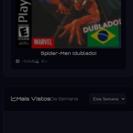
Spider-Man (dublado)
~100MB
1K+
Mais Vistos
Da Semana