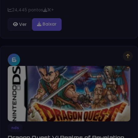
24,445 pontos
1K+
Baixar
Ver
6
nds
Dragon Quest VI Realms of Revelation