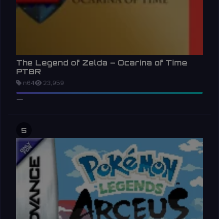
The Legend of Zelda – Ocarina of Time
PTBR
n64
23,959
5