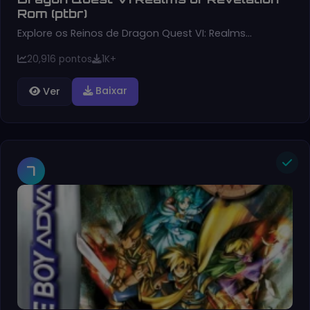
Rom (ptbr)
Explore os Reinos de Dragon Quest VI: Realms…
20,916 pontos
1K+
Baixar
Ver
7