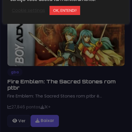
2
Cookie settings
OK, ENTENDI!
gba
Fire Emblem: The Sacred Stones rom
ptbr
Fire Emblem: The Sacred Stones rom ptbr é…
27,846 pontos
1K+
Baixar
Ver