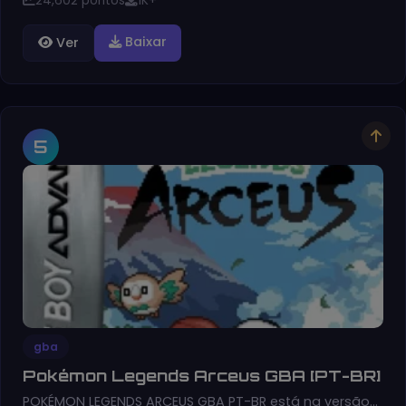
24,602 pontos
1K+
Baixar
Ver
5
gba
Pokémon Legends Arceus GBA [PT-BR]
POKÉMON LEGENDS ARCEUS GBA PT-BR está na versão…