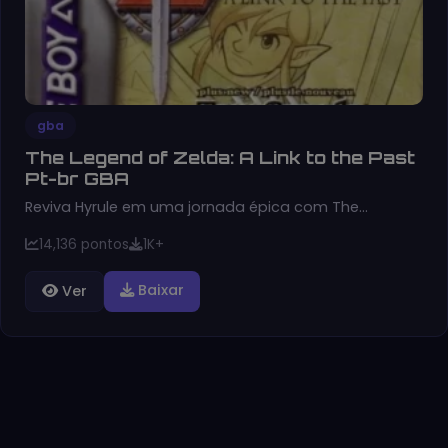
gba
The Legend of Zelda: A Link to the Past
Pt-br GBA
Reviva Hyrule em uma jornada épica com The…
14,136 pontos
1K+
Baixar
Ver