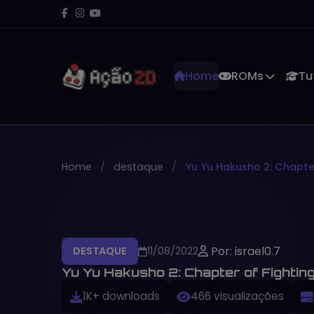
Home
ROMs
Tu
Home
destaque
Yu Yu Hakusho 2: Chapte
Por: israel0.7
DESTAQUE
11/08/2022
Yu Yu Hakusho 2: Chapter of Fighting
1K+ downloads
466 visualizações