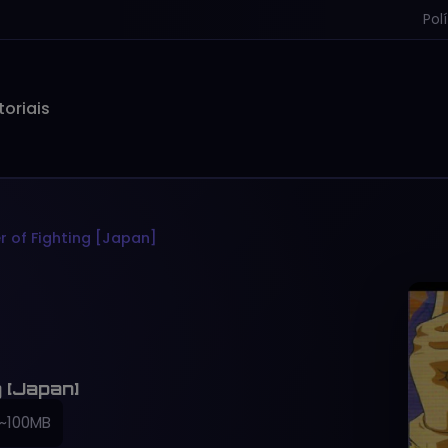
Pol
toriais
r of Fighting [Japan]
 [Japan]
~100MB