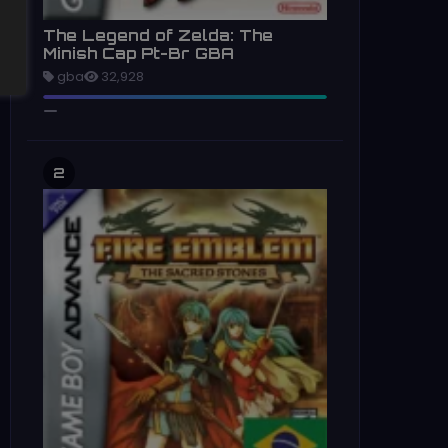
The Legend of Zelda: The
Minish Cap Pt-Br GBA
gba
32,928
2