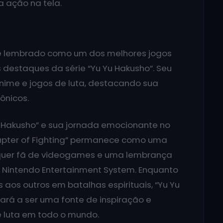
 ação na tela.
g” é lembrado como um dos melhores jogos
estaques da série “Yu Yu Hakusho”. Seu
anime e jogos de luta, destacando sua
ônicos.
 Hakusho” e sua jornada emocionante no
Chapter of Fighting” permanece como uma
alquer fã de videogames e uma lembrança
r Nintendo Entertainment System. Enquanto
aos outros em batalhas espirituais, “Yu Yu
uará a ser uma fonte de inspiração e
 luta em todo o mundo.