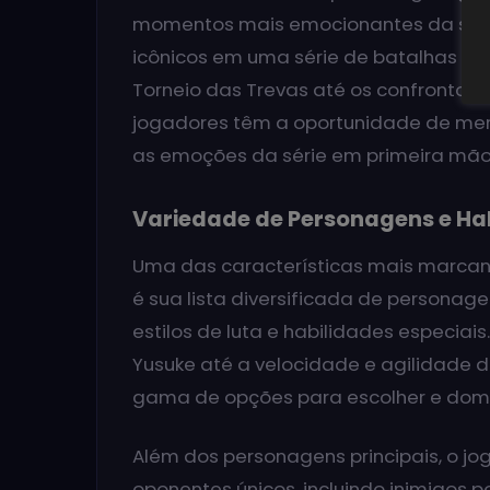
momentos mais emocionantes da série
icônicos em uma série de batalhas épi
Torneio das Trevas até os confrontos f
jogadores têm a oportunidade de merg
as emoções da série em primeira mão
Variedade de Personagens e Ha
Uma das características mais marcante
é sua lista diversificada de personag
estilos de luta e habilidades especiai
Yusuke até a velocidade e agilidade
gama de opções para escolher e domi
Além dos personagens principais, o 
oponentes únicos, incluindo inimigos 