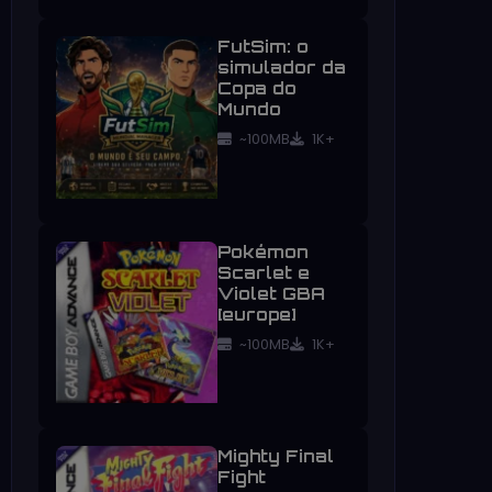
FutSim: o
simulador da
Copa do
Mundo
~100MB
1K+
Pokémon
Scarlet e
Violet GBA
[europe]
~100MB
1K+
Mighty Final
Fight