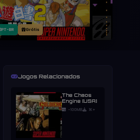
PT-BR
Grátis
Jogos Relacionados
The Chaos
Engine [USA]
~100MB
1K+