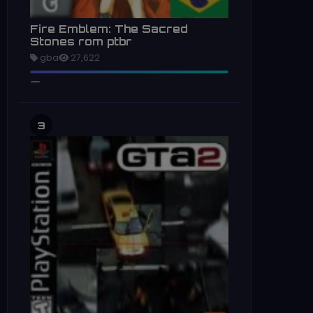
Fire Emblem: The Sacred
Stones rom ptbr
gba
27,622
3