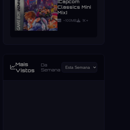
[Capcom
Classics Mini
Mix]
~100MB
1K+
Mais
Da
Vistos
Semana