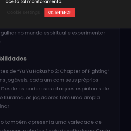
aceita tal monitoramento.
, assumindo o controle dos personagens
Cookie settings
OK, ENTENDI!
cas. Desde as lutas nas preliminares do
inais contra inimigos poderosos, os
ulhar no mundo espiritual e experimentar
.
bilidades
s de “Yu Yu Hakusho 2: Chapter of Fighting”
ens jogáveis, cada um com seus próprios
s. Desde os poderosos ataques espirituais de
 de Kurama, os jogadores têm uma ampla
nar.
jogo também apresenta uma variedade de
poderosos e chefes finais desafiadores. Cada