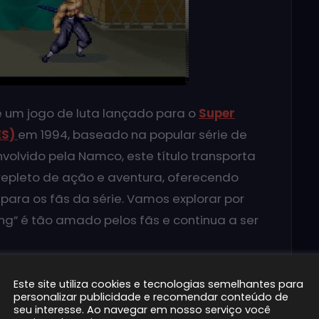
 é um jogo de luta lançado para o
Super
ES)
em 1994, baseado na popular série de
olvido pela Namco, este título transporta
repleto de ação e aventura, oferecendo
ara os fãs da série. Vamos explorar por
ing” é tão amado pelos fãs e continua a ser
Este site utiliza cookies e tecnologias semelhantes para
personalizar publicidade e recomendar conteúdo de
seu interesse. Ao navegar em nosso serviço você
 permite que os jogadores revivam os