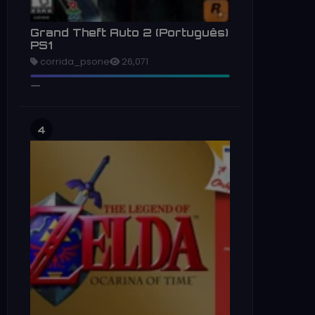
Grand Theft Auto 2 (Português)
PS1
corrida_psone
26,071
4