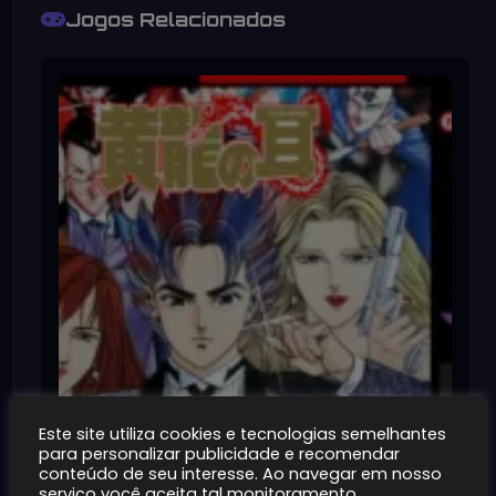
Jogos Relacionados
Este site utiliza cookies e tecnologias semelhantes
para personalizar publicidade e recomendar
conteúdo de seu interesse. Ao navegar em nosso
Kouryuu no Mimi [USA]
serviço você aceita tal monitoramento.