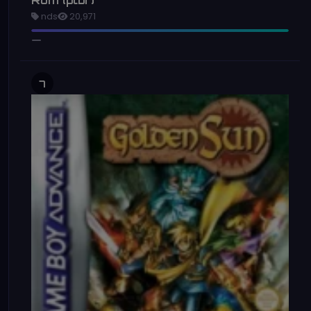
Rom (ptbr)
nds
20,971
7