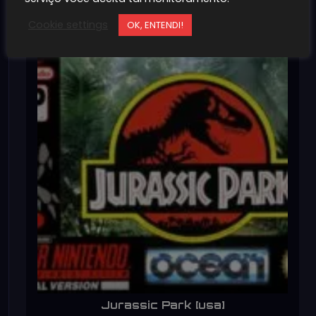
~100MB
1K+
Cookie settings
OK, ENTENDI!
Jurassic Park [usa]