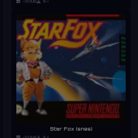
~100MB
1K+
Star Fox (snes)
~100MB
1K+