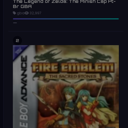
The Legend of Zelda: The Minish Cap Pt-
Br GBA
gba
32,997
2