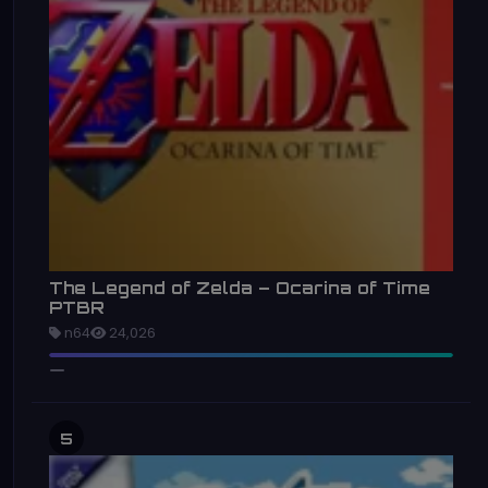
The Legend of Zelda – Ocarina of Time
PTBR
n64
24,026
5