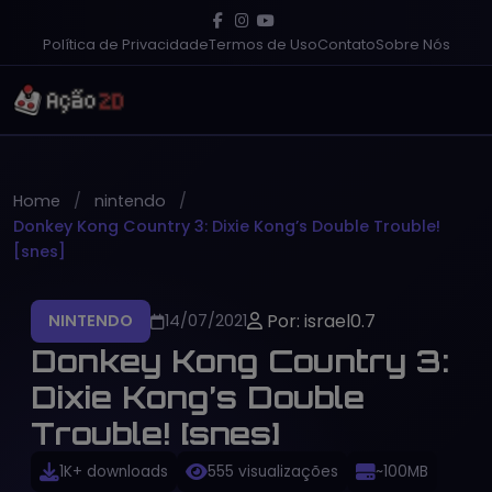
Política de Privacidade
Termos de Uso
Contato
Sobre Nós
Home
nintendo
Donkey Kong Country 3: Dixie Kong’s Double Trouble!
[snes]
Por: israel0.7
NINTENDO
14/07/2021
Donkey Kong Country 3:
Dixie Kong’s Double
Trouble! [snes]
1K+ downloads
555 visualizações
~100MB