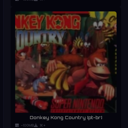
Donkey Kong Country [pt-br]
~100MB
1K+