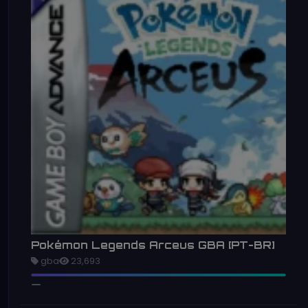
Pokémon Legends Arceus GBA [PT-BR]
gba
23,693