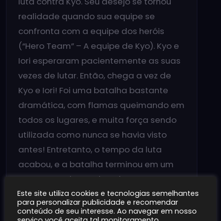
luta contra Kyo. Seu desejo se tornou
realidade quando sua equipe se
confronta com a equipe dos heróis
(“Hero Team” – A equipe de Kyo). Kyo e
Iori esperaram pacientemente as suas
vezes de lutar. Então, chega a vez de
Kyo e Iori! Foi uma batalha bastante
dramática, com flamas queimando em
todos os lugares, e muita força sendo
utilizada como nunca se havia visto
antes! Entretanto, o tempo da luta
acabou, e a batalha terminou em um
empate. Ambos os lutadores estavam
cansados, mas Iori ainda estava
Este site utiliza cookies e tecnologias semelhantes
para personalizar publicidade e recomendar
determinado em matar Kyo. Então, a
conteúdo de seu interesse. Ao navegar em nosso
serviço você aceita tal monitoramento.