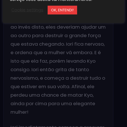
promotora do torneio, Chizuru Kagura,
interferiu. Ela diz que é inútil os dois
Cookie settings
OK, ENTENDI!
quererem matarem uns aos outros, e
ao invés disto, eles deveriam ajudar um
ao outro para destruir a grande força
que estava chegando. Iori fica nervoso,
e ordena que a mulher vá embora. E é
isto que ela faz, porém levando Kyo
consigo. Iori então grita de tanto
nervosismo, e começa a destruir tudo o
que estiver em sua volta. Afinal, ele
perdeu uma chance de matar Kyo,
ainda por cima para uma elegante
mulher!