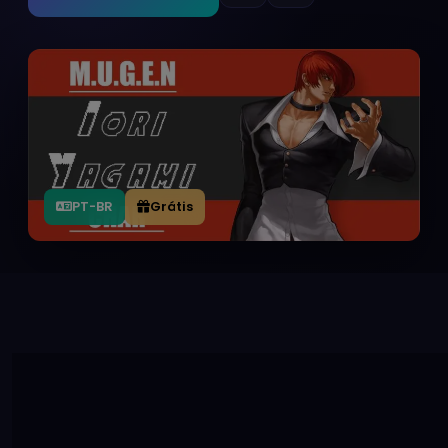
PT-BR
Grátis