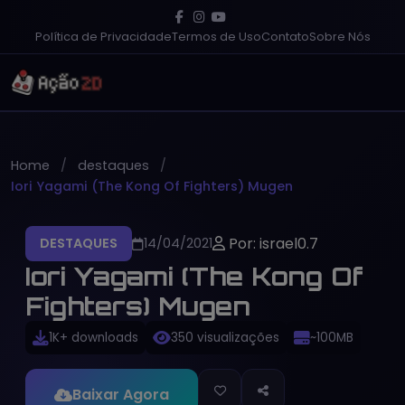
Política de Privacidade
Termos de Uso
Contato
Sobre Nós
Home
destaques
Iori Yagami (The Kong Of Fighters) Mugen
Por: israel0.7
DESTAQUES
14/04/2021
Iori Yagami (The Kong Of
Fighters) Mugen
1K+ downloads
350 visualizações
~100MB
Baixar Agora