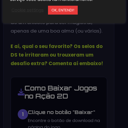
de level design e atmosfera. Eles
Cookie settings
OK, ENTENDI!
provam que Castlevania não precisa
de um chicote para ser magistral,
apenas de uma boa alma (ou várias).
E aí, qual o seu favorito? Os selos do
DS te irritaram ou trouxeram um
desafio extra? Comenta aí embaixo!
Como Baixar Jogos
no Ação 2D
Clique no botão "Baixar"
1
Encontre o botão de download na
página do jogo