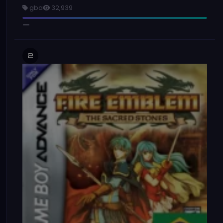
gba
32,939
2