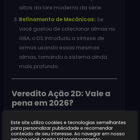
altos da lore moderna da série.
Refinamento de Mecânicas:
Se
você gostou de colecionar almas no
GBA, o DS introduziu a síntese de
armas usando essas mesmas
almas, tornando o sistema ainda
mais profundo.
Veredito Ação 2D: Vale a
pena em 2026?
Com certeza! Seja via cartucho original
Este site utiliza cookies e tecnologias semelhantes
ou através da
Castlevania Advance
para personalizar publicidade e recomendar
conteúdo de seu interesse. Ao navegar em nosso
Collection
, esses dois jogos são aulas
serviço você aceita tal monitoramento.