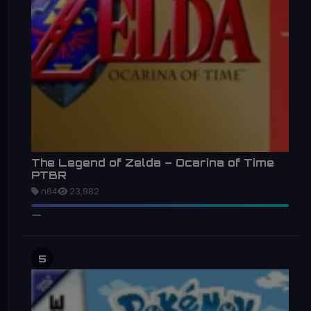
The Legend of Zelda – Ocarina of Time
PTBR
n64
23,982
5