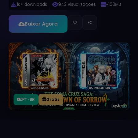
1K+ downloads
943 visualizações
~100MB
Baixar Agora
PT-BR
Grátis