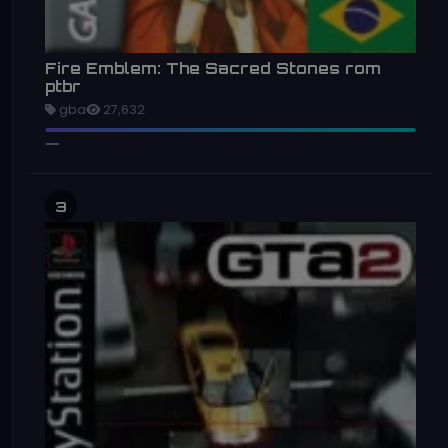
Fire Emblem: The Sacred Stones rom
ptbr
gba
27,632
3